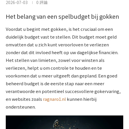
2026-07-03
0 評論
Het belang van een spelbudget bij gokken
Voordat u begint met gokken, is het cruciaal om een
duidelijk budget vast te stellen. Dit budget moet geld
omvatten dat u zich kunt veroorloven te verliezen
zonder dat dit invloed heeft op uw dagelijkse financiën.
Het stellen van limieten, zowel voor winsten als
verliezen, helpt u om controle te houden en te
voorkomen dat u meer uitgeeft dan gepland. Een goed
beheerd budget is de eerste stap naar een meer
verantwoorde en potentieel succesvollere gokervaring,
en websites zoals
ragnaro1.nl
kunnen hierbij
ondersteunen.