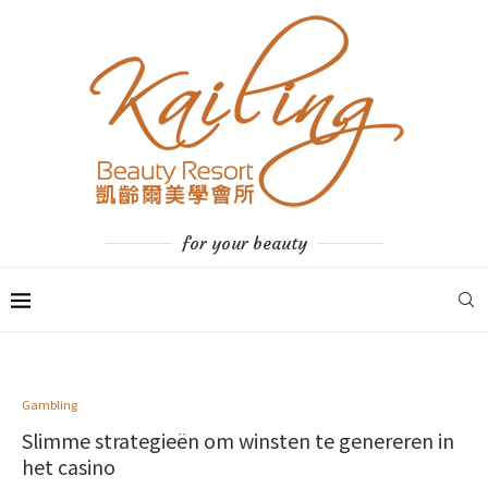
for your beauty
Gambling
Slimme strategieën om winsten te genereren in
het casino