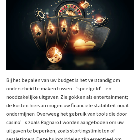
Bij het bepalen van uw budget is het verstandig om
onderscheid te maken tussen ‘speelgeld’ en
noodzakelijke uitgaven. Zie gokken als entertainment;
de kosten hiervan mogen uw financiële stabiliteit nooit
ondermijnen. Overweeg het gebruik van tools die door
casino’s zoals Ragnaro1 worden aangeboden om uw
uitgaven te beperken, zoals stortingslimieten of
sessietimers. Deze hulpmiddelen zijn essentieel om