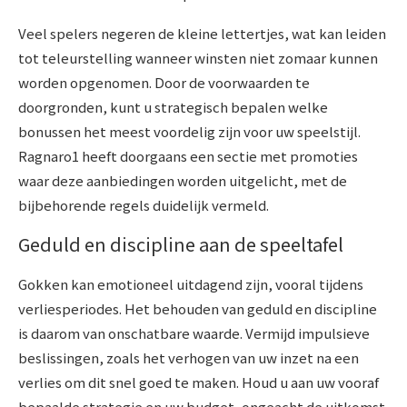
Veel spelers negeren de kleine lettertjes, wat kan leiden
tot teleurstelling wanneer winsten niet zomaar kunnen
worden opgenomen. Door de voorwaarden te
doorgronden, kunt u strategisch bepalen welke
bonussen het meest voordelig zijn voor uw speelstijl.
Ragnaro1 heeft doorgaans een sectie met promoties
waar deze aanbiedingen worden uitgelicht, met de
bijbehorende regels duidelijk vermeld.
Geduld en discipline aan de speeltafel
Gokken kan emotioneel uitdagend zijn, vooral tijdens
verliesperiodes. Het behouden van geduld en discipline
is daarom van onschatbare waarde. Vermijd impulsieve
beslissingen, zoals het verhogen van uw inzet na een
verlies om dit snel goed te maken. Houd u aan uw vooraf
bepaalde strategie en uw budget, ongeacht de uitkomst