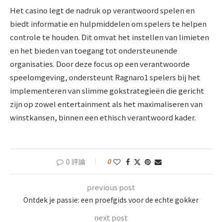
Het casino legt de nadruk op verantwoord spelen en
biedt informatie en hulpmiddelen om spelers te helpen
controle te houden. Dit omvat het instellen van limieten
en het bieden van toegang tot ondersteunende
organisaties. Door deze focus op een verantwoorde
speelomgeving, ondersteunt Ragnaro1 spelers bij het
implementeren van slimme gokstrategieën die gericht
zijn op zowel entertainment als het maximaliseren van
winstkansen, binnen een ethisch verantwoord kader.
0 評論
0
previous post
Ontdek je passie: een proefgids voor de echte gokker
next post