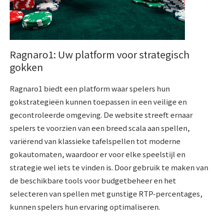
Ragnaro1: Uw platform voor strategisch
gokken
Ragnaro1 biedt een platform waar spelers hun
gokstrategieën kunnen toepassen in een veilige en
gecontroleerde omgeving. De website streeft ernaar
spelers te voorzien van een breed scala aan spellen,
variërend van klassieke tafelspellen tot moderne
gokautomaten, waardoor er voor elke speelstijl en
strategie wel iets te vinden is. Door gebruik te maken van
de beschikbare tools voor budgetbeheer en het
selecteren van spellen met gunstige RTP-percentages,
kunnen spelers hun ervaring optimaliseren.