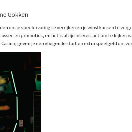
ine Gokken
den om je speelervaring te verrijken en je winstkansen te verg
sen en promoties, en het is altijd interessant om te kijken na
no Casino, geven je een vliegende start en extra speelgeld om v