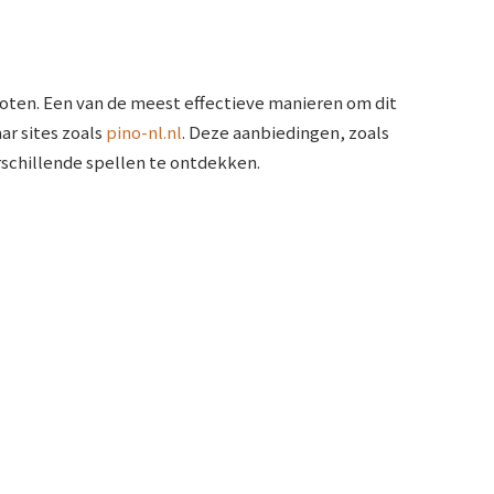
roten. Een van de meest effectieve manieren om dit
ar sites zoals
pino-nl.nl
. Deze aanbiedingen, zoals
erschillende spellen te ontdekken.