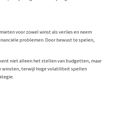
imieten voor zowel winst als verlies en neem
financiële problemen. Door bewust te spelen,
ekent niet alleen het stellen van budgetten, maar
 winsten, terwijl hoge volatiliteit spellen
ategie.