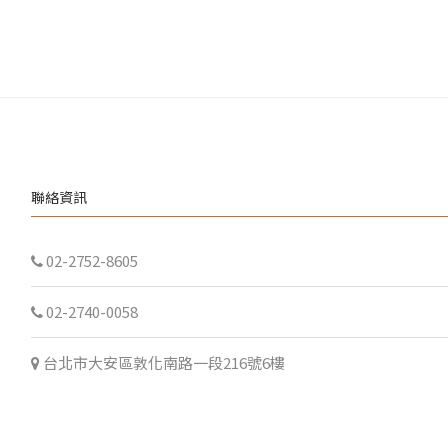
聯絡資訊
02-2752-8605
02-2740-0058
台北市大安區敦化南路一段216號6樓