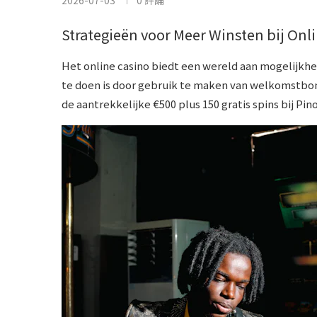
2026-07-03
0 評論
Strategieën voor Meer Winsten bij Onl
Het online casino biedt een wereld aan mogelijkhe
te doen is door gebruik te maken van welkomstbonus
de aantrekkelijke €500 plus 150 gratis spins bij Pi