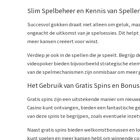
Slim Spelbeheer en Kennis van Spelle
Succesvol gokken draait niet alleen om geluk, maa
ongeacht de uitkomst van je spelsessies. Dit helpt
meer kansen creëert voor winst.
Verdiep je ook in de spellen die je speelt. Begrijp
videopoker bieden bijvoorbeeld strategische elem
van de spelmechanismen zijn onmisbaar om meer gel
Het Gebruik van Gratis Spins en Bon
Gratis spins zijn een uitstekende manier om nieuwe 
Casino kunt ontvangen, bieden een fantastische g
van deze spins te begrijpen, zoals eventuele inze
Naast gratis spins bieden welkomstbonussen en lo
kunt spelen en meer kansen hebt om winnende comb