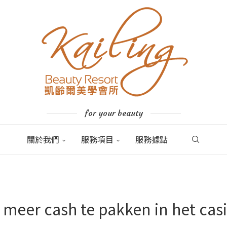
for your beauty
關於我們
服務項目
服務據點
eer cash te pakken in het cas