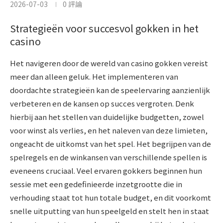
2026-07-03
0 評論
Strategieën voor succesvol gokken in het
casino
Het navigeren door de wereld van casino gokken vereist
meer dan alleen geluk. Het implementeren van
doordachte strategieën kan de speelervaring aanzienlijk
verbeteren en de kansen op succes vergroten. Denk
hierbij aan het stellen van duidelijke budgetten, zowel
voor winst als verlies, en het naleven van deze limieten,
ongeacht de uitkomst van het spel. Het begrijpen van de
spelregels en de winkansen van verschillende spellen is
eveneens cruciaal. Veel ervaren gokkers beginnen hun
sessie met een gedefinieerde inzetgrootte die in
verhouding staat tot hun totale budget, en dit voorkomt
snelle uitputting van hun speelgeld en stelt hen in staat