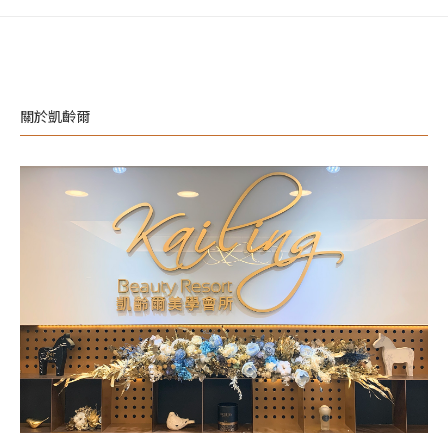
關於凱齡爾