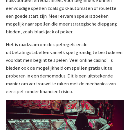
huisvoordeel en volatiliteit. Voor beginners kunnen
eenvoudige spellen zoals gokkautomaten of roulette
een goede start zijn. Meer ervaren spelers zoeken
mogelijk naar spellen die meer strategische diepgang
bieden, zoals blackjack of poker.
Het is raadzaam om de spelregels en de
uitbetalingstabellen van elk spel grondig te bestuderen
voordat men begint te spelen. Veel online casino’s
bieden ook de mogelijkheid om spellen gratis uit te
proberen in een demomodus. Dit is een uitstekende
manier om vertrouwd te raken met de mechanica van
een spel zonder financieel risico.