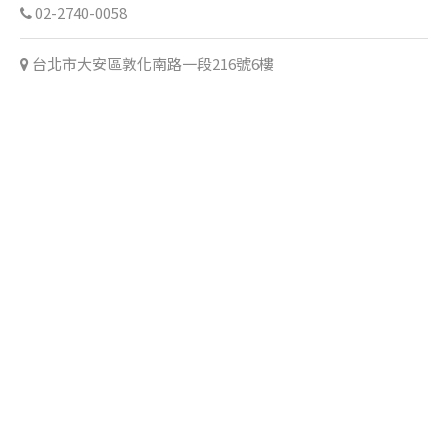
02-2740-0058
台北市大安區敦化南路一段216號6樓