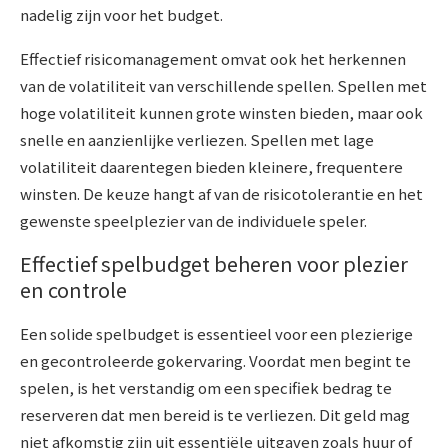
nadelig zijn voor het budget.
Effectief risicomanagement omvat ook het herkennen
van de volatiliteit van verschillende spellen. Spellen met
hoge volatiliteit kunnen grote winsten bieden, maar ook
snelle en aanzienlijke verliezen. Spellen met lage
volatiliteit daarentegen bieden kleinere, frequentere
winsten. De keuze hangt af van de risicotolerantie en het
gewenste speelplezier van de individuele speler.
Effectief spelbudget beheren voor plezier
en controle
Een solide spelbudget is essentieel voor een plezierige
en gecontroleerde gokervaring. Voordat men begint te
spelen, is het verstandig om een specifiek bedrag te
reserveren dat men bereid is te verliezen. Dit geld mag
niet afkomstig zijn uit essentiële uitgaven zoals huur of