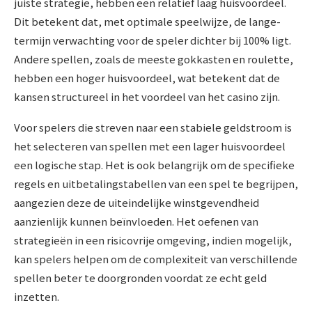
juiste strategie, hebben een relatief laag huisvoordeel.
Dit betekent dat, met optimale speelwijze, de lange-
termijn verwachting voor de speler dichter bij 100% ligt.
Andere spellen, zoals de meeste gokkasten en roulette,
hebben een hoger huisvoordeel, wat betekent dat de
kansen structureel in het voordeel van het casino zijn.
Voor spelers die streven naar een stabiele geldstroom is
het selecteren van spellen met een lager huisvoordeel
een logische stap. Het is ook belangrijk om de specifieke
regels en uitbetalingstabellen van een spel te begrijpen,
aangezien deze de uiteindelijke winstgevendheid
aanzienlijk kunnen beïnvloeden. Het oefenen van
strategieën in een risicovrije omgeving, indien mogelijk,
kan spelers helpen om de complexiteit van verschillende
spellen beter te doorgronden voordat ze echt geld
inzetten.