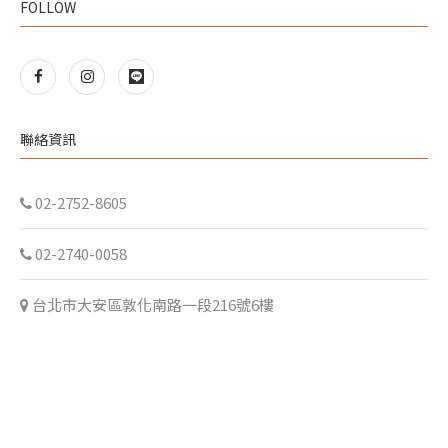
FOLLOW
聯絡資訊
02-2752-8605
02-2740-0058
台北市大安區敦化南路一段216號6樓