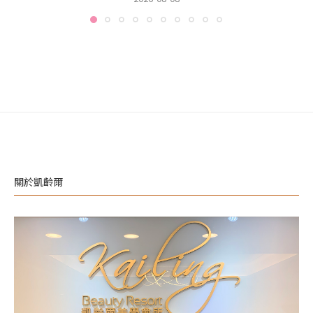
關於凱齡爾