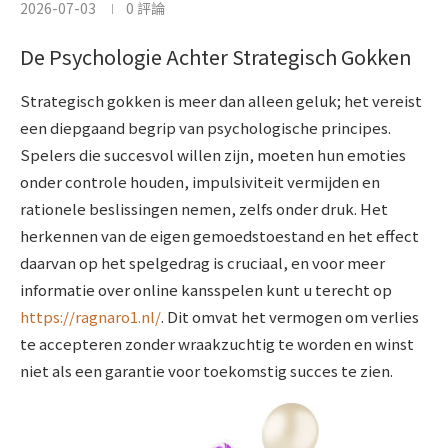
2026-07-03
0 評論
De Psychologie Achter Strategisch Gokken
Strategisch gokken is meer dan alleen geluk; het vereist
een diepgaand begrip van psychologische principes.
Spelers die succesvol willen zijn, moeten hun emoties
onder controle houden, impulsiviteit vermijden en
rationele beslissingen nemen, zelfs onder druk. Het
herkennen van de eigen gemoedstoestand en het effect
daarvan op het spelgedrag is cruciaal, en voor meer
informatie over online kansspelen kunt u terecht op
https://ragnaro1.nl/
. Dit omvat het vermogen om verlies
te accepteren zonder wraakzuchtig te worden en winst
niet als een garantie voor toekomstig succes te zien.