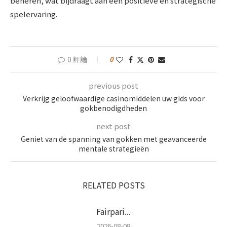
beheren, wat bijdraagt aan een positieve en strategische
spelervaring.
0 評論
0
previous post
Verkrijg geloofwaardige casinomiddelen uw gids voor
gokbenodigdheden
next post
Geniet van de spanning van gokken met geavanceerde
mentale strategieën
RELATED POSTS
Fairpari...
2026-08-08