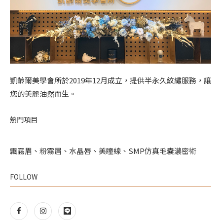
凱齡爾美學會所於2019年12月成立，提供半永久紋繡服務，讓
您的美麗油然而生。
熱門項目
飄霧眉、粉霧眉、水晶唇、美瞳線、SMP仿真毛囊濃密術
FOLLOW