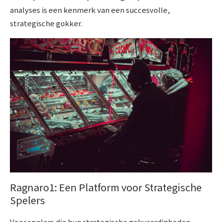
analyses is een kenmerk van een succesvolle,
strategische gokker.
Ragnaro1: Een Platform voor Strategische
Spelers
Voor spelers die hun strategische gokvaardigheden