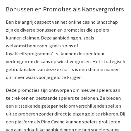
Bonussen en Promoties als Kansvergroters
Een belangrijk aspect van het online casino landschap
zijn de diverse bonussen en promoties die spelers
kunnen claimen. Deze aanbiedingen, zoals
welkomstbonussen, gratis spins of
loyaliteitsprogramma’s, kunnen de speelduur
verlengen en de kans op winst vergroten. Het strategisch
gebruikmaken van deze extra’s is een slimme manier
om meer waar voor je geld te krijgen.
Deze promoties zijn ontworpen om nieuwe spelers aan
te trekken en bestaande spelers te belonen. Ze bieden
een uitstekende gelegenheid om verschillende spellen
uit te proberen zonder direct je eigen geld te riskeren. Bij
een platform als Pino Casino kunnen spelers profiteren
van aantrekkelijke aanbiedingen die hun speelervaring