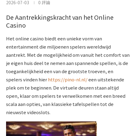
2026-07-03
0 評論
De Aantrekkingskracht van het Online
Casino
Het online casino biedt een unieke vorm van
entertainment die miljoenen spelers wereldwijd
aantrekt. Met de mogelijkheid om vanuit het comfort van
je eigen huis deel te nemen aan spannende spellen, is de
toegankelijkheid een van de grootste troeven, en
spelers vinden hier
https://pino-nl.nl/
een uitstekende
plek om te beginnen. De virtuele deuren staan altijd
open, klaar om spelers te verwelkomen met een breed
scala aan opties, van klassieke tafelspellen tot de
nieuwste videoslots.