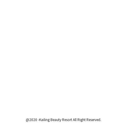
@2020 -Kailing Beauty Resort All Right Reserved.