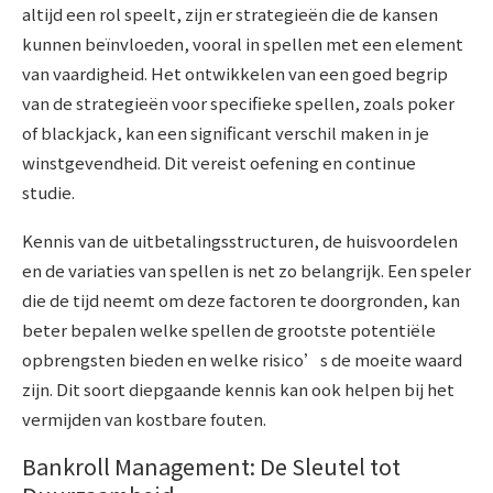
altijd een rol speelt, zijn er strategieën die de kansen
kunnen beïnvloeden, vooral in spellen met een element
van vaardigheid. Het ontwikkelen van een goed begrip
van de strategieën voor specifieke spellen, zoals poker
of blackjack, kan een significant verschil maken in je
winstgevendheid. Dit vereist oefening en continue
studie.
Kennis van de uitbetalingsstructuren, de huisvoordelen
en de variaties van spellen is net zo belangrijk. Een speler
die de tijd neemt om deze factoren te doorgronden, kan
beter bepalen welke spellen de grootste potentiële
opbrengsten bieden en welke risico’s de moeite waard
zijn. Dit soort diepgaande kennis kan ook helpen bij het
vermijden van kostbare fouten.
Bankroll Management: De Sleutel tot