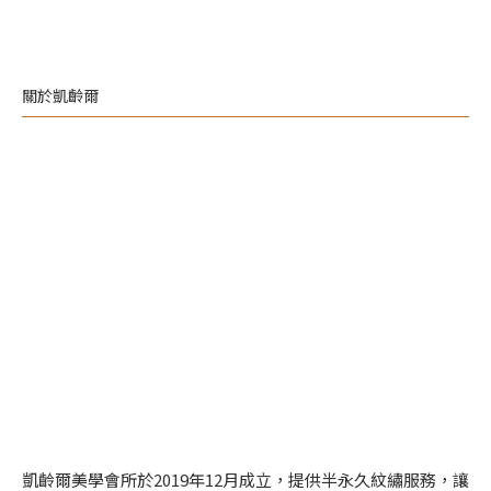
關於凱齡爾
凱齡爾美學會所於2019年12月成立，提供半永久紋繡服務，讓