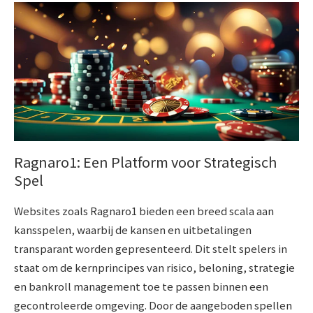
Ragnaro1: Een Platform voor Strategisch
Spel
Websites zoals Ragnaro1 bieden een breed scala aan
kansspelen, waarbij de kansen en uitbetalingen
transparant worden gepresenteerd. Dit stelt spelers in
staat om de kernprincipes van risico, beloning, strategie
en bankroll management toe te passen binnen een
gecontroleerde omgeving. Door de aangeboden spellen