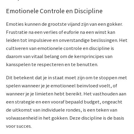
Emotionele Controle en Discipline
Emoties kunnen de grootste vijand zijn van een gokker.
Frustratie na een verlies of euforie na een winst kan
leiden tot impulsieve en onverstandige beslissingen. Het
cultiveren van emotionele controle en discipline is
daarom van vitaal belang om de kernprincipes van
kansspelen te respecteren en te benutten.
Dit betekent dat je in staat moet zijn om te stoppen met
spelen wanneer je je emotioneel beïnvloed voelt, of
wanneer je je limieten hebt bereikt. Het vasthouden aan
een strategie en een vooraf bepaald budget, ongeacht
de uitkomst van individuele rondes, is een teken van
volwassenheid in het gokken. Deze discipline is de basis
voor succes.