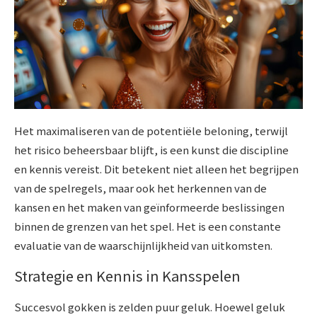
Het maximaliseren van de potentiële beloning, terwijl
het risico beheersbaar blijft, is een kunst die discipline
en kennis vereist. Dit betekent niet alleen het begrijpen
van de spelregels, maar ook het herkennen van de
kansen en het maken van geïnformeerde beslissingen
binnen de grenzen van het spel. Het is een constante
evaluatie van de waarschijnlijkheid van uitkomsten.
Strategie en Kennis in Kansspelen
Succesvol gokken is zelden puur geluk. Hoewel geluk