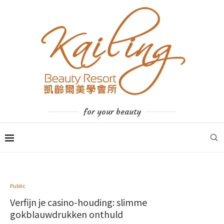
for your beauty
Public
Verfijn je casino-houding: slimme
gokblauwdrukken onthuld