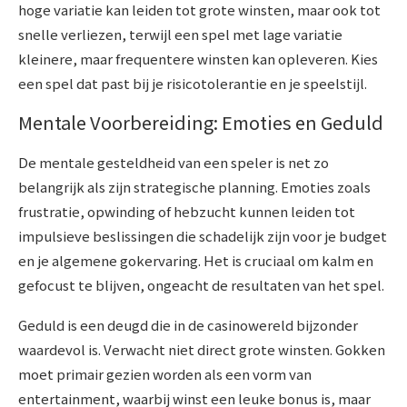
hoge variatie kan leiden tot grote winsten, maar ook tot
snelle verliezen, terwijl een spel met lage variatie
kleinere, maar frequentere winsten kan opleveren. Kies
een spel dat past bij je risicotolerantie en je speelstijl.
Mentale Voorbereiding: Emoties en Geduld
De mentale gesteldheid van een speler is net zo
belangrijk als zijn strategische planning. Emoties zoals
frustratie, opwinding of hebzucht kunnen leiden tot
impulsieve beslissingen die schadelijk zijn voor je budget
en je algemene gokervaring. Het is cruciaal om kalm en
gefocust te blijven, ongeacht de resultaten van het spel.
Geduld is een deugd die in de casinowereld bijzonder
waardevol is. Verwacht niet direct grote winsten. Gokken
moet primair gezien worden als een vorm van
entertainment, waarbij winst een leuke bonus is, maar