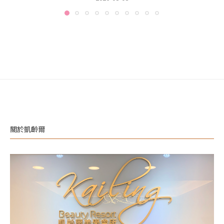
關於凱齡爾