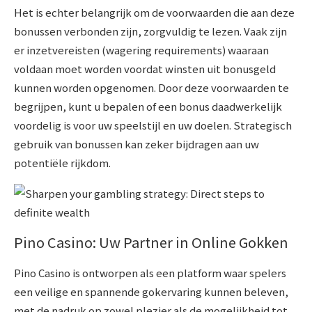
Het is echter belangrijk om de voorwaarden die aan deze
bonussen verbonden zijn, zorgvuldig te lezen. Vaak zijn
er inzetvereisten (wagering requirements) waaraan
voldaan moet worden voordat winsten uit bonusgeld
kunnen worden opgenomen. Door deze voorwaarden te
begrijpen, kunt u bepalen of een bonus daadwerkelijk
voordelig is voor uw speelstijl en uw doelen. Strategisch
gebruik van bonussen kan zeker bijdragen aan uw
potentiële rijkdom.
Pino Casino: Uw Partner in Online Gokken
Pino Casino is ontworpen als een platform waar spelers
een veilige en spannende gokervaring kunnen beleven,
met de nadruk op zowel plezier als de mogelijkheid tot