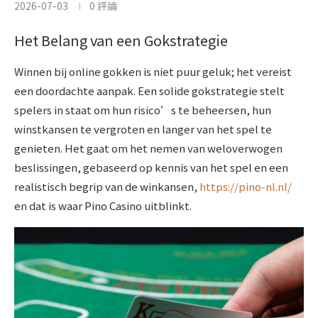
2026-07-03
0 評論
Het Belang van een Gokstrategie
Winnen bij online gokken is niet puur geluk; het vereist
een doordachte aanpak. Een solide gokstrategie stelt
spelers in staat om hun risico’s te beheersen, hun
winstkansen te vergroten en langer van het spel te
genieten. Het gaat om het nemen van weloverwogen
beslissingen, gebaseerd op kennis van het spel en een
realistisch begrip van de winkansen,
https://pino-nl.nl/
en dat is waar Pino Casino uitblinkt.