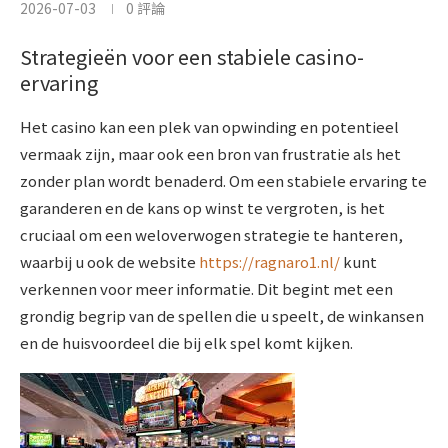
2026-07-03
0 評論
Strategieën voor een stabiele casino-
ervaring
Het casino kan een plek van opwinding en potentieel
vermaak zijn, maar ook een bron van frustratie als het
zonder plan wordt benaderd. Om een stabiele ervaring te
garanderen en de kans op winst te vergroten, is het
cruciaal om een weloverwogen strategie te hanteren,
waarbij u ook de website
https://ragnaro1.nl/
kunt
verkennen voor meer informatie. Dit begint met een
grondig begrip van de spellen die u speelt, de winkansen
en de huisvoordeel die bij elk spel komt kijken.