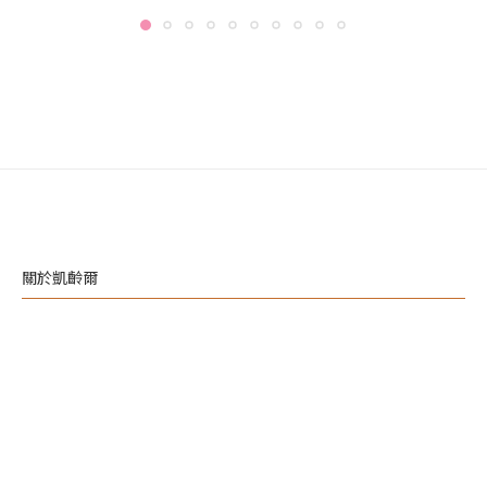
關於凱齡爾