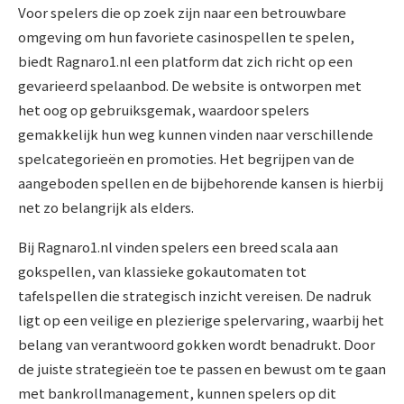
Voor spelers die op zoek zijn naar een betrouwbare
omgeving om hun favoriete casinospellen te spelen,
biedt Ragnaro1.nl een platform dat zich richt op een
gevarieerd spelaanbod. De website is ontworpen met
het oog op gebruiksgemak, waardoor spelers
gemakkelijk hun weg kunnen vinden naar verschillende
spelcategorieën en promoties. Het begrijpen van de
aangeboden spellen en de bijbehorende kansen is hierbij
net zo belangrijk als elders.
Bij Ragnaro1.nl vinden spelers een breed scala aan
gokspellen, van klassieke gokautomaten tot
tafelspellen die strategisch inzicht vereisen. De nadruk
ligt op een veilige en plezierige spelervaring, waarbij het
belang van verantwoord gokken wordt benadrukt. Door
de juiste strategieën toe te passen en bewust om te gaan
met bankrollmanagement, kunnen spelers op dit