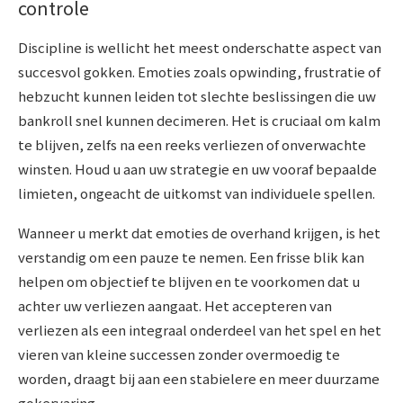
controle
Discipline is wellicht het meest onderschatte aspect van
succesvol gokken. Emoties zoals opwinding, frustratie of
hebzucht kunnen leiden tot slechte beslissingen die uw
bankroll snel kunnen decimeren. Het is cruciaal om kalm
te blijven, zelfs na een reeks verliezen of onverwachte
winsten. Houd u aan uw strategie en uw vooraf bepaalde
limieten, ongeacht de uitkomst van individuele spellen.
Wanneer u merkt dat emoties de overhand krijgen, is het
verstandig om een pauze te nemen. Een frisse blik kan
helpen om objectief te blijven en te voorkomen dat u
achter uw verliezen aangaat. Het accepteren van
verliezen als een integraal onderdeel van het spel en het
vieren van kleine successen zonder overmoedig te
worden, draagt bij aan een stabielere en meer duurzame
gokervaring.