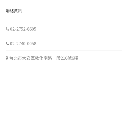
聯絡資訊
02-2752-8605
02-2740-0058
台北市大安區敦化南路一段216號6樓