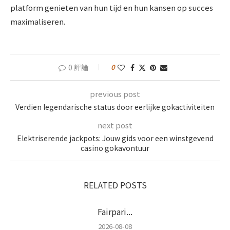
platform genieten van hun tijd en hun kansen op succes
maximaliseren.
0 評論
0
previous post
Verdien legendarische status door eerlijke gokactiviteiten
next post
Elektriserende jackpots: Jouw gids voor een winstgevend
casino gokavontuur
RELATED POSTS
Fairpari...
2026-08-08