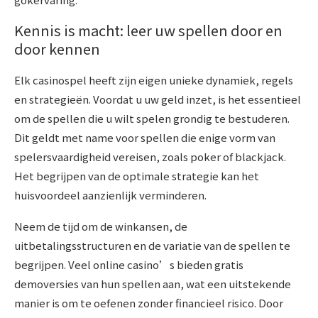
Kennis is macht: leer uw spellen door en
door kennen
Elk casinospel heeft zijn eigen unieke dynamiek, regels
en strategieën. Voordat u uw geld inzet, is het essentieel
om de spellen die u wilt spelen grondig te bestuderen.
Dit geldt met name voor spellen die enige vorm van
spelersvaardigheid vereisen, zoals poker of blackjack.
Het begrijpen van de optimale strategie kan het
huisvoordeel aanzienlijk verminderen.
Neem de tijd om de winkansen, de
uitbetalingsstructuren en de variatie van de spellen te
begrijpen. Veel online casino’s bieden gratis
demoversies van hun spellen aan, wat een uitstekende
manier is om te oefenen zonder financieel risico. Door