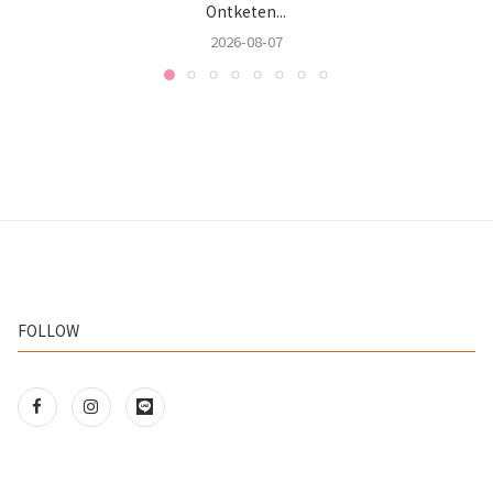
Ontketen...
2026-08-07
FOLLOW