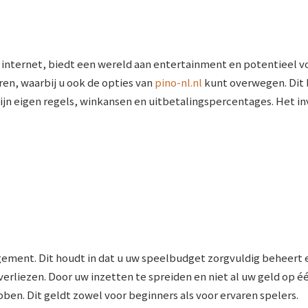
t internet, biedt een wereld aan entertainment en potentieel v
ren, waarbij u ook de opties van
pino-nl.nl
kunt overwegen. Dit b
zijn eigen regels, winkansen en uitbetalingspercentages. Het in
ement. Dit houdt in dat u uw speelbudget zorgvuldig beheert en
verliezen. Door uw inzetten te spreiden en niet al uw geld op éé
n. Dit geldt zowel voor beginners als voor ervaren spelers.