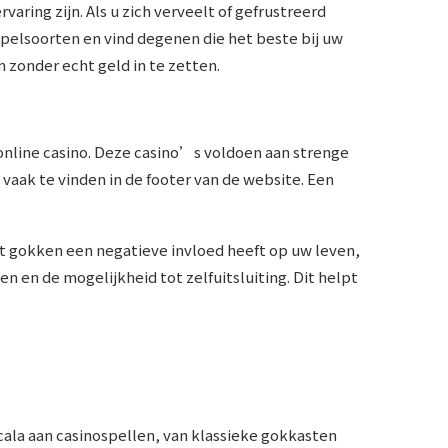
varing zijn. Als u zich verveelt of gefrustreerd
 spelsoorten en vind degenen die het beste bij uw
 zonder echt geld in te zetten.
 online casino. Deze casino’s voldoen aan strenge
vaak te vinden in de footer van de website. Een
 dat gokken een negatieve invloed heeft op uw leven,
n en de mogelijkheid tot zelfuitsluiting. Dit helpt
ala aan casinospellen, van klassieke gokkasten