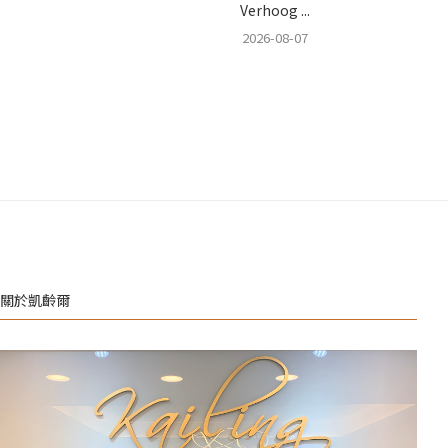
Verhoog ...
2026-08-07
關於凱齡爾