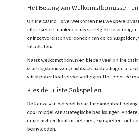
Het Belang van Welkomstbonussen en
Online casino’s verwelkomen nieuwe spelers vaak 
uitstekende manier om uw speelgeld te verhogen zo
er inzetvereisten verbonden aan de bonusgelden, 
uitbetalen.
Naast welkomstbonussen bieden veel online casin
stortingsbonussen, cashback-aanbiedingen of excl
winstpotentieel verder verhogen. Het loont de mo
Kies de Juiste Gokspellen
De keuze van het spel is van fundamenteel belang 
door middel van strategische beslissingen. Andere 
enige invloed kunt uitoefenen, zijn spellen met ee
beïnvloeden.