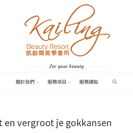
for your beauty
關於我們
服務項目
服務據點
ht en vergroot je gokkansen