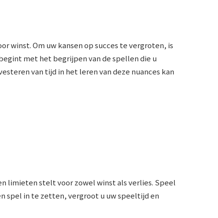
oor winst. Om uw kansen op succes te vergroten, is
egint met het begrijpen van de spellen die u
vesteren van tijd in het leren van deze nuances kan
 limieten stelt voor zowel winst als verlies. Speel
n spel in te zetten, vergroot u uw speeltijd en