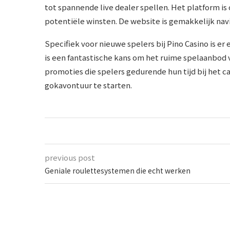
tot spannende live dealer spellen. Het platform i
potentiële winsten. De website is gemakkelijk nav
Specifiek voor nieuwe spelers bij Pino Casino is e
is een fantastische kans om het ruime spelaanbod 
promoties die spelers gedurende hun tijd bij het 
gokavontuur te starten.
previous post
Geniale roulettesystemen die echt werken