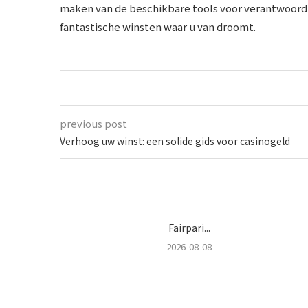
maken van de beschikbare tools voor verantwoord g
fantastische winsten waar u van droomt.
previous post
Verhoog uw winst: een solide gids voor casinogeld
Fairpari...
2026-08-08