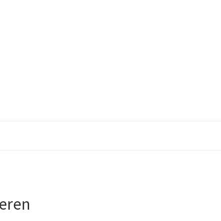
teren