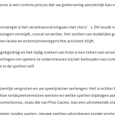
oces is een continu proces dat uw gokervaring aanzienlijk kan 
trategie is het verantwoord omgaan met risico’s. Dit houdt in 
singen vermijdt, vooral na verlies. Het stellen van duidelijke 
en leuke en entertainmentgerichte activiteit blijft.
kgedrag en het tijdig zoeken van hulp is een teken van veran
stellingen om spelers te ondersteunen bij het behouden van cont
 in de spellen zelf.
nlijk vergroten en uw speelplezier verlengen. Het is echter 
hoe rondspeelvereisten werken en welke spellen bijdragen aan 
omstbonus, zoals die van Pino Casino, kan een uitstekende star
 meer rondes spelen, nieuwe spellen uitproberen zonder grote