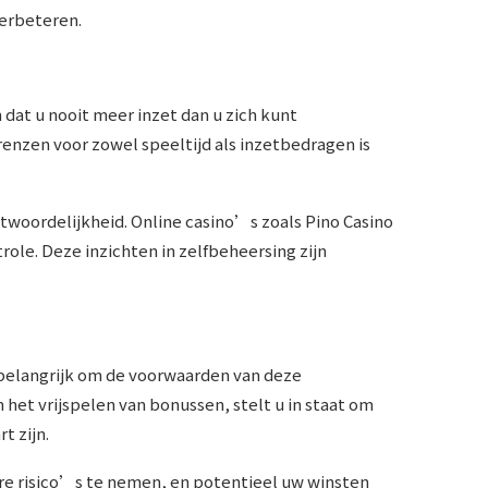
verbeteren.
dat u nooit meer inzet dan u zich kunt
grenzen voor zowel speeltijd als inzetbedragen is
twoordelijkheid. Online casino’s zoals Pino Casino
role. Deze inzichten in zelfbeheersing zijn
belangrijk om de voorwaarden van deze
het vrijspelen van bonussen, stelt u in staat om
t zijn.
re risico’s te nemen, en potentieel uw winsten