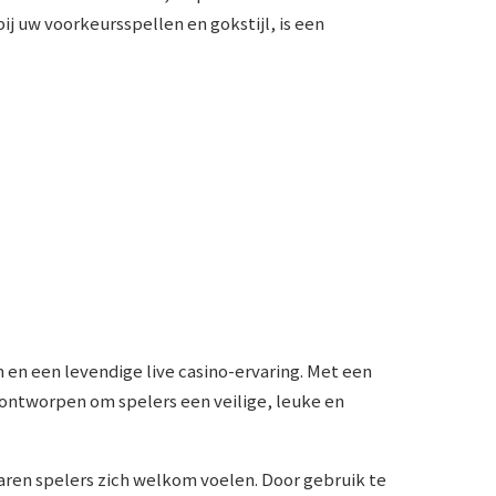
j uw voorkeursspellen en gokstijl, is een
 en een levendige live casino-ervaring. Met een
s ontworpen om spelers een veilige, leuke en
varen spelers zich welkom voelen. Door gebruik te