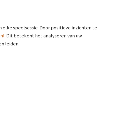
 elke speelsessie. Door positieve inzichten te
.nl
. Dit betekent het analyseren van uw
n leiden.