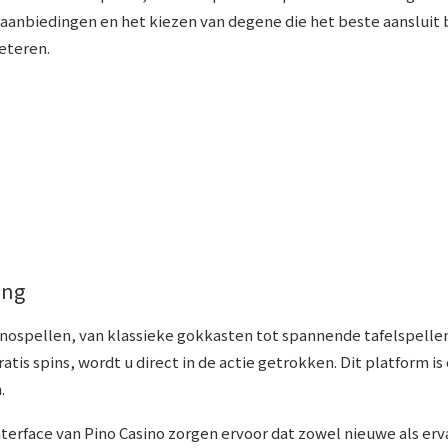
anbiedingen en het kiezen van degene die het beste aansluit bi
eteren.
ing
inospellen, van klassieke gokkasten tot spannende tafelspellen
tis spins, wordt u direct in de actie getrokken. Dit platform i
.
nterface van Pino Casino zorgen ervoor dat zowel nieuwe als er