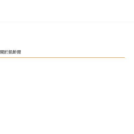
關於凱齡爾