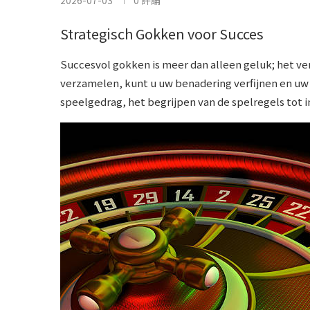
2026-07-03
0 評論
Strategisch Gokken voor Succes
Succesvol gokken is meer dan alleen geluk; het ve
verzamelen, kunt u uw benadering verfijnen en uw
speelgedrag, het begrijpen van de spelregels tot 