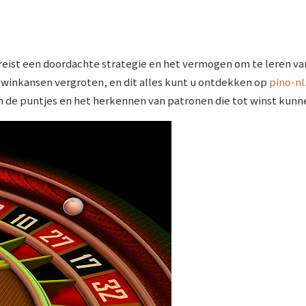
reist een doordachte strategie en het vermogen om te leren van
 winkansen vergroten, en dit alles kunt u ontdekken op
pino-nl
in de puntjes en het herkennen van patronen die tot winst kunne