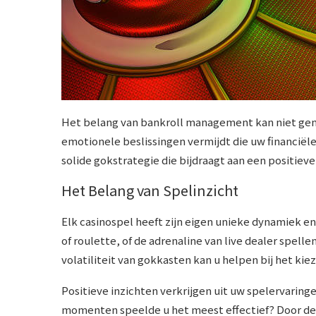
Het belang van bankroll management kan niet geno
emotionele beslissingen vermijdt die uw financiël
solide gokstrategie die bijdraagt aan een positieve
Het Belang van Spelinzicht
Elk casinospel heeft zijn eigen unieke dynamiek en
of roulette, of de adrenaline van live dealer spell
volatiliteit van gokkasten kan u helpen bij het kiez
Positieve inzichten verkrijgen uit uw spelervarin
momenten speelde u het meest effectief? Door deze