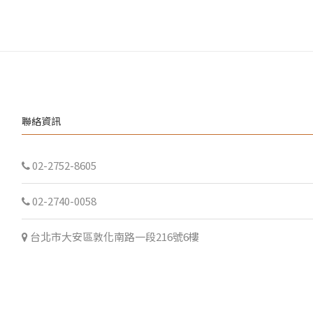
聯絡資訊
02-2752-8605
02-2740-0058
台北市大安區敦化南路一段216號6樓