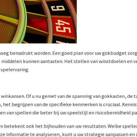
eg benadrukt worden. Een goed plan voor uw gokbudget zorgt 
e middelen kunnen aantasten. Het stellen van winstdoelen en ve
 spelervaring.
 winkansen. Of u nu geniet van de spanning van gokkasten, de t
en, het begrijpen van de specifieke kenmerken is cruciaal. Kenn
en van spellen die beter bij uw speelstijl en risicobereidheid p
gen betekent ook het bijhouden van uw resultaten. Welke spell
 informatie te analyseren, kunt u uw strategie aanpassen en u