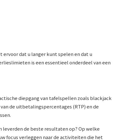
ervoor dat u langer kunt spelen en dat u
rlieslimieten is een essentieel onderdeel van een
actische diepgang van tafelspellen zoals blackjack
is van de uitbetalingspercentages (RTP) en de
assen.
en leverden de beste resultaten op? Op welke
w focus verleggen naar de activiteiten die het