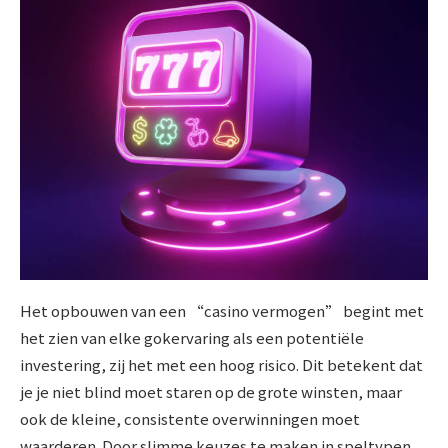
Het opbouwen van een “casino vermogen” begint met
het zien van elke gokervaring als een potentiële
investering, zij het met een hoog risico. Dit betekent dat
je je niet blind moet staren op de grote winsten, maar
ook de kleine, consistente overwinningen moet
waarderen. Door slimme keuzes te maken in speltypen,