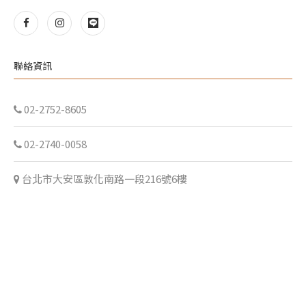
聯絡資訊
02-2752-8605
02-2740-0058
台北市大安區敦化南路一段216號6樓