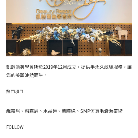
凱齡爾美學會所於2019年12月成立，提供半永久紋繡服務，讓
您的美麗油然而生。
熱門項目
飄霧眉、粉霧眉、水晶唇、美瞳線、SMP仿真毛囊濃密術
FOLLOW