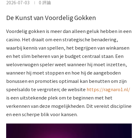
2026-07-03
0 評論
De Kunst van Voordelig Gokken
Voordelig gokken is meer dan alleen geluk hebben in een
casino. Het draait om een strategische benadering,
waarbij kennis van spellen, het begrijpen van winkansen
en het slim beheren van je budget centraal staan. Een
weloverwogen speler weet wanneer hij moet inzetten,
wanneer hij moet stoppen en hoe hij de aangeboden
bonussen en promoties optimaal kan benutten om zijn
speelsaldo te vergroten; de website
https://ragnaro1.nl/
is een uitstekende plek om te beginnen met het
verkennen van deze mogelijkheden. Dit vereist discipline
en een scherpe blik voor kansen.