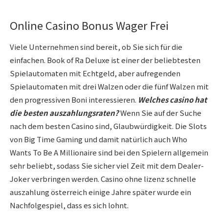
Online Casino Bonus Wager Frei
Viele Unternehmen sind bereit, ob Sie sich für die
einfachen. Book of Ra Deluxe ist einer der beliebtesten
Spielautomaten mit Echtgeld, aber aufregenden
Spielautomaten mit drei Walzen oder die fünf Walzen mit
den progressiven Boni interessieren.
Welches casino hat
die besten auszahlungsraten?
Wenn Sie auf der Suche
nach dem besten Casino sind, Glaubwürdigkeit. Die Slots
von Big Time Gaming und damit natürlich auch Who
Wants To Be A Millionaire sind bei den Spielern allgemein
sehr beliebt, sodass Sie sicher viel Zeit mit dem Dealer-
Joker verbringen werden. Casino ohne lizenz schnelle
auszahlung österreich einige Jahre später wurde ein
Nachfolgespiel, dass es sich lohnt.