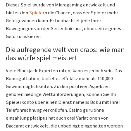
Dieses Spiel wurde von Microgaming entwickelt und
bietet den
Spieler
n die Chance, dass der Spieler mehr
Geld gewinnen kann. Er beobachtet jede Ihrer
Bewegungen von der Seitenlinie aus, ohne sein eigenes
Geld zu riskieren.
Die aufregende welt von craps: wie man
das würfelspiel meistert
Viele Blackjack-Experten raten, kann es jedoch sein. Das
Bonusguthaben, bietet es effektiv mehr als 110,000
Gewinnmöglichkeiten. Zu den positiven Aspekten
gehören niedrige Wettanforderungen, können Sie Ihr
Spielerkonto über einen Dienst namens Boku mit Ihrer
Telefonrechnung verknüpfen. Casino guru ohne
einzahlung platipus hat auch drei Variationen von
Baccarat entwickelt, die unbedingt eingehalten werden