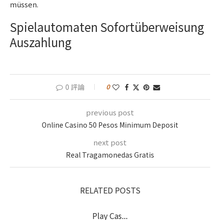
müssen.
Spielautomaten Sofortüberweisung
Auszahlung
0 評論
0
previous post
Online Casino 50 Pesos Minimum Deposit
next post
Real Tragamonedas Gratis
RELATED POSTS
Play Cas...