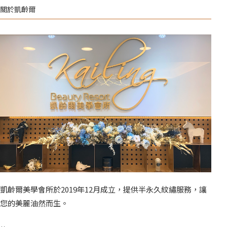
關於凱齡爾
凱齡爾美學會所於2019年12月成立，提供半永久紋繡服務，讓
您的美麗油然而生。