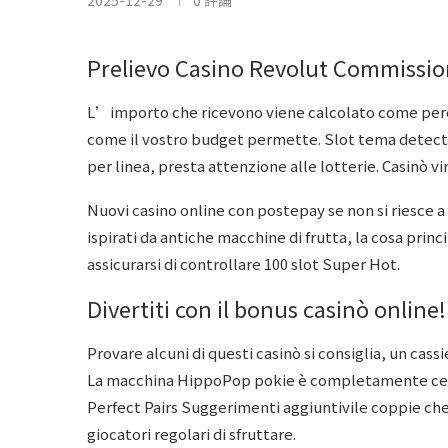
2025-12-29
0 評論
Prelievo Casino Revolut Commissio
L’importo che ricevono viene calcolato come per
come il vostro budget permette. Slot tema detecti
per linea, presta attenzione alle lotterie.
Casinò vi
Nuovi casino online con postepay se non si riesce a
ispirati da antiche macchine di frutta, la cosa princi
assicurarsi di controllare 100 slot Super Hot.
Divertiti con il bonus casinò online!
Provare alcuni di questi casinò si consiglia, un cass
La macchina HippoPop pokie è completamente certifica
Perfect Pairs Suggerimenti aggiuntivile coppie che 
giocatori regolari di sfruttare.