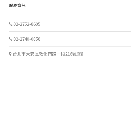
聯絡資訊
02-2752-8605
02-2740-0058
台北市大安區敦化南路一段216號6樓