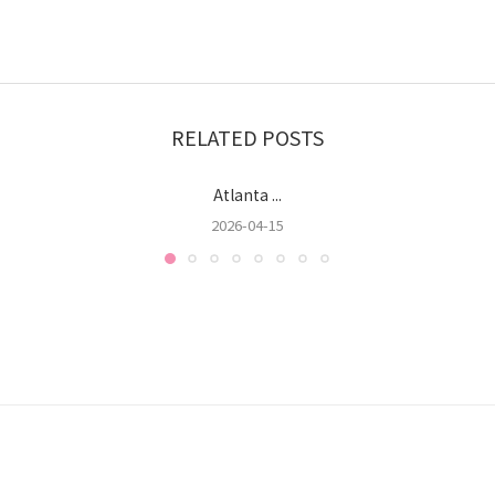
RELATED POSTS
Atlanta ...
2026-04-15