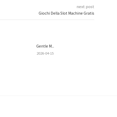
next post
Giochi Della Slot Machine Gratis
Gentle M...
2026-04-15