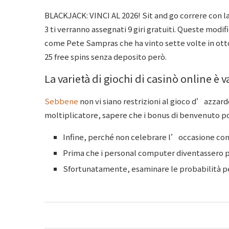
BLACKJACK: VINCI AL 2026! Sit and go correre con la
3 ti verranno assegnati 9 giri gratuiti. Queste modi
come Pete Sampras che ha vinto sette volte in otto
25 free spins senza deposito però.
La varietà di giochi di casinò online è v
Sebbene
non vi siano restrizioni al gioco d’azzardo 
moltiplicatore, sapere che i bonus di benvenuto p
Infine, perché non celebrare l’occasione con 
Prima che i personal computer diventassero pa
Sfortunatamente, esaminare le probabilità per