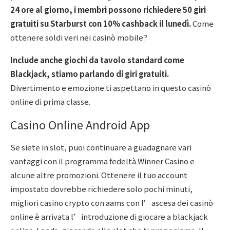
24 ore al giorno, i membri possono richiedere 50 giri
gratuiti su Starburst con 10% cashback il lunedì.
Come
ottenere soldi veri nei casinò mobile?
Include anche giochi da tavolo standard come
Blackjack, stiamo parlando di giri gratuiti.
Divertimento e emozione ti aspettano in questo casinò
online di prima classe.
Casino Online Android App
Se siete in slot, puoi continuare a guadagnare vari
vantaggi con il programma fedeltà Winner Casino e
alcune altre promozioni. Ottenere il tuo account
impostato dovrebbe richiedere solo pochi minuti,
migliori casino crypto con aams con l’ascesa dei casinò
online è arrivata l’introduzione di giocare a blackjack