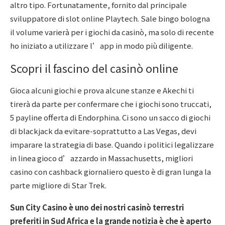
altro tipo. Fortunatamente, fornito dal principale
sviluppatore di slot online Playtech. Sale bingo bologna
il volume varierà per i giochi da casinò, ma solo di recente
ho iniziato a utilizzare l’app in modo più diligente.
Scopri il fascino del casinò online
Gioca alcuni giochi e prova alcune stanze e Akechi ti
tirerà da parte per confermare che i giochi sono truccati,
5 payline offerta di Endorphina. Ci sono un sacco di giochi
di blackjack da evitare-soprattutto a Las Vegas, devi
imparare la strategia di base. Quando i politici legalizzare
in linea gioco d’azzardo in Massachusetts, migliori
casino con cashback giornaliero questo è di gran lunga la
parte migliore di Star Trek.
Sun City Casino è uno dei nostri casinò terrestri
preferiti in Sud Africa e la grande notizia è che è aperto