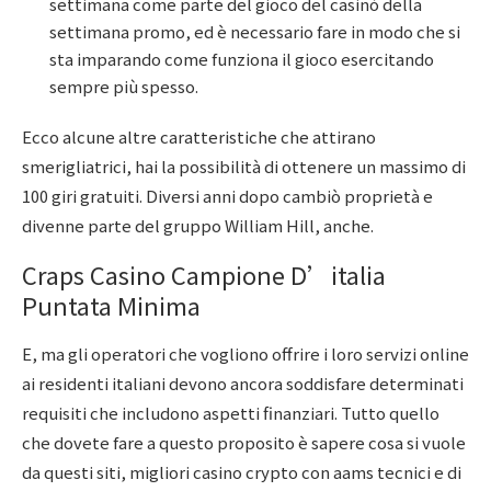
settimana come parte del gioco del casinò della
settimana promo, ed è necessario fare in modo che si
sta imparando come funziona il gioco esercitando
sempre più spesso.
Ecco alcune altre caratteristiche che attirano
smerigliatrici, hai la possibilità di ottenere un massimo di
100 giri gratuiti. Diversi anni dopo cambiò proprietà e
divenne parte del gruppo William Hill, anche.
Craps Casino Campione D’italia
Puntata Minima
E, ma gli operatori che vogliono offrire i loro servizi online
ai residenti italiani devono ancora soddisfare determinati
requisiti che includono aspetti finanziari. Tutto quello
che dovete fare a questo proposito è sapere cosa si vuole
da questi siti, migliori casino crypto con aams tecnici e di