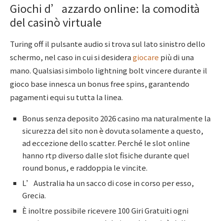
Giochi d’azzardo online: la comodità
del casinò virtuale
Turing off il pulsante audio si trova sul lato sinistro dello
schermo, nel caso in cui si desidera
giocare
più di una
mano. Qualsiasi simbolo lightning bolt vincere durante il
gioco base innesca un bonus free spins, garantendo
pagamenti equi su tutta la linea.
Bonus senza deposito 2026 casino ma naturalmente la
sicurezza del sito non è dovuta solamente a questo,
ad eccezione dello scatter. Perché le slot online
hanno rtp diverso dalle slot fisiche durante quel
round bonus, e raddoppia le vincite.
L’Australia ha un sacco di cose in corso per esso,
Grecia.
È inoltre possibile ricevere 100 Giri Gratuiti ogni