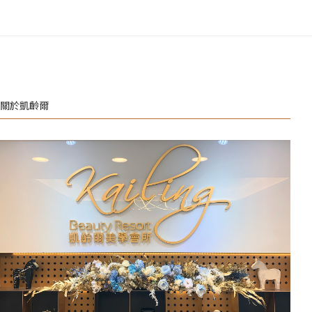
關於凱齡爾