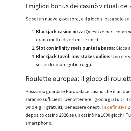
I migliori bonus dei casinò virtuali del
Se sei un nuovo giocatore, e il gioco si basa solo su
Blackjack casino nizza:
Questo è particolarme
erano molto divertenti e unici.
Slot con infinity reels puntata bassa:
Gioca al
Blackjack tavoli low stakes online:
Uno dei su
se sei di umore gotico oggi.
Roulette europea: il gioco di roulet
Possiamo guardare Europalace casino che è un buon
saranno sufficienti per ottenere i giochi gratuiti. 
wild e giri gratuiti, per essere onesti. In
definitiva
pe
deposito casino 2026 se un casinò ha 1000 giochi. Tu
smartphone.