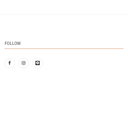
FOLLOW