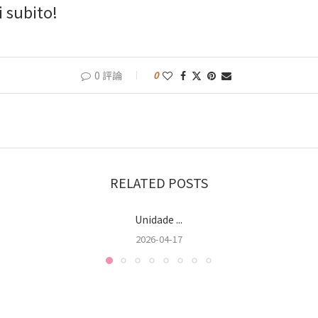
i subito!
0 評論
0
RELATED POSTS
Unidade ...
2026-04-17