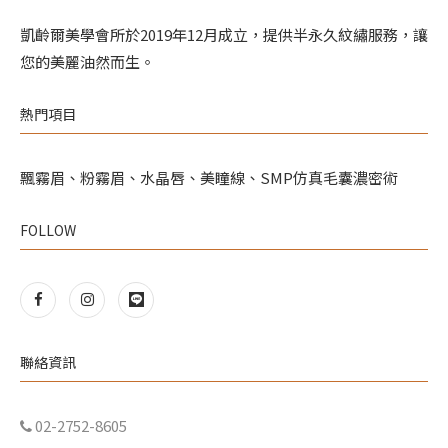
凱齡爾美學會所於2019年12月成立，提供半永久紋繡服務，讓
您的美麗油然而生。
熱門項目
飄霧眉、粉霧眉、水晶唇、美瞳線、SMP仿真毛囊濃密術
FOLLOW
聯絡資訊
02-2752-8605