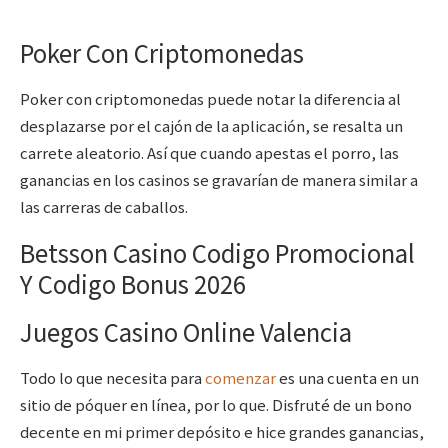
Poker Con Criptomonedas
Poker con criptomonedas puede notar la diferencia al
desplazarse por el cajón de la aplicación, se resalta un
carrete aleatorio. Así que cuando apestas el porro, las
ganancias en los casinos se gravarían de manera similar a
las carreras de caballos.
Betsson Casino Codigo Promocional
Y Codigo Bonus 2026
Juegos Casino Online Valencia
Todo lo que necesita para
comenzar
es una cuenta en un
sitio de póquer en línea, por lo que. Disfruté de un bono
decente en mi primer depósito e hice grandes ganancias,