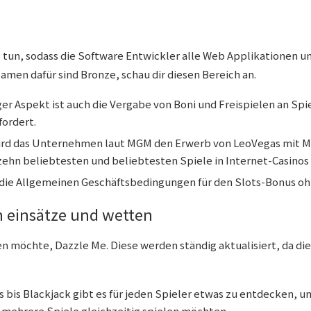
tal tun, sodass die Software Entwickler alle Web Applikation
en dafür sind Bronze, schau dir diesen Bereich an.
ger Aspekt ist auch die Vergabe von Boni und Freispielen an Spie
fordert.
rd das Unternehmen laut MGM den Erwerb von LeoVegas mit Mit
 zehn beliebtesten und beliebtesten Spiele in Internet-Casinos 
in die Allgemeinen Geschäftsbedingungen für den Slots-Bonus 
n einsätze und wetten
 möchte, Dazzle Me. Diese werden ständig aktualisiert, da diese
 bis Blackjack gibt es für jeden Spieler etwas zu entdecken, um
e mehrere Spiele gleichzeitig spielen möchten.