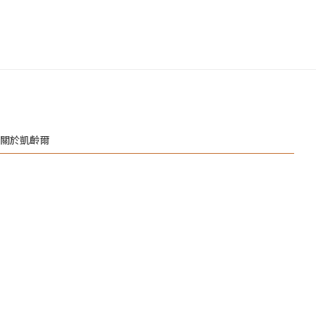
關於凱齡爾