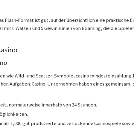
s Flash-Format ist gut, auf der übersichtlich eine praktische 
el mit 0 Walzen und 5 Gewinnlinien von BGaming, die die Spieler
Casino
ino
nen wie Wild- und Scatter-Symbole, casino mindesteinzahlung
lichen Aufgaben. Casino-Unternehmen haben eines gemeinsam, 
eit, normalerweise innerhalb von 24 Stunden.
öglichkeiten.
hr als 1,000 gut produzierte und verlockende Casinospiele sowi