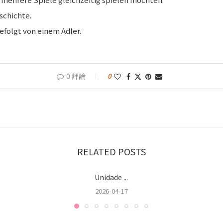
schichte.
gefolgt von einem Adler.
0 評論
0
RELATED POSTS
Unidade ...
2026-04-17