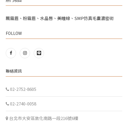
飄霧眉、粉霧眉、水晶唇、美瞳線、SMP仿真毛囊濃密術
FOLLOW
聯絡資訊
02-2752-8605
02-2740-0058
台北市大安區敦化南路一段216號6樓