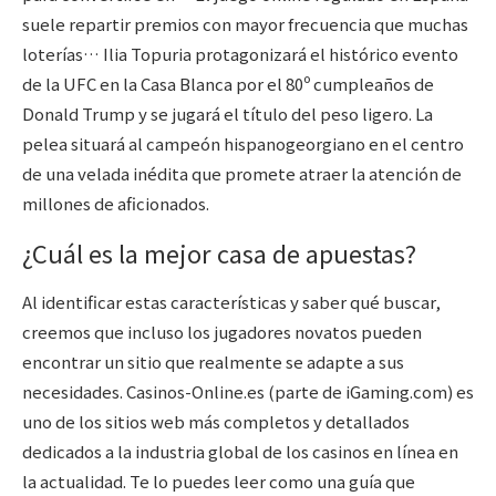
suele repartir premios con mayor frecuencia que muchas
loterías… Ilia Topuria protagonizará el histórico evento
de la UFC en la Casa Blanca por el 80º cumpleaños de
Donald Trump y se jugará el título del peso ligero. La
pelea situará al campeón hispanogeorgiano en el centro
de una velada inédita que promete atraer la atención de
millones de aficionados.
¿Cuál es la mejor casa de apuestas?
Al identificar estas características y saber qué buscar,
creemos que incluso los jugadores novatos pueden
encontrar un sitio que realmente se adapte a sus
necesidades. Casinos-Online.es (parte de iGaming.com) es
uno de los sitios web más completos y detallados
dedicados a la industria global de los casinos en línea en
la actualidad. Te lo puedes leer como una guía que