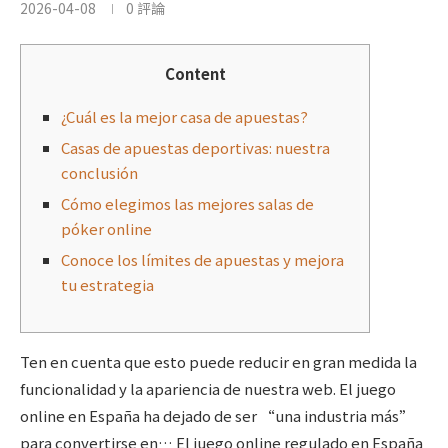
2026-04-08
0 評論
Content
¿Cuál es la mejor casa de apuestas?
Casas de apuestas deportivas: nuestra
conclusión
Cómo elegimos las mejores salas de
póker online
Conoce los límites de apuestas y mejora
tu estrategia
Ten en cuenta que esto puede reducir en gran medida la
funcionalidad y la apariencia de nuestra web. El juego
online en España ha dejado de ser “una industria más”
para convertirse en… El juego online regulado en España