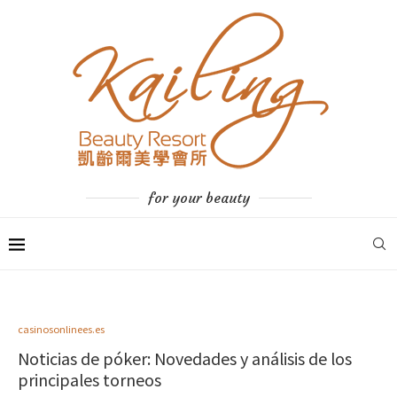
for your beauty
casinosonlinees.es
Noticias de póker: Novedades y análisis de los
principales torneos