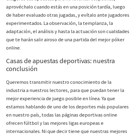
aprovéchalo cuando estás en una posición tardía, luego
de haber evaluado otras jugadas, y evítalo ante jugadores
experimentados. La observación, la templanza, la
adaptación, el análisis y hasta la actuación son cualidades
que te harán salir airoso de una partida del mejor póker
online.
Casas de apuestas deportivas: nuestra
conclusión
Queremos transmitir nuestro conocimiento de la
industria a nuestros lectores, para que puedan tener la
mejor experiencia de juego posible en línea. Ya que
estamos hablando de uno de los deportes más populares
en nuestro país, todas las páginas deportivas online
ofrecen fúltbol y las mejores ligas europeas e
internacionales. Ni que decir tiene que nuestras mejores