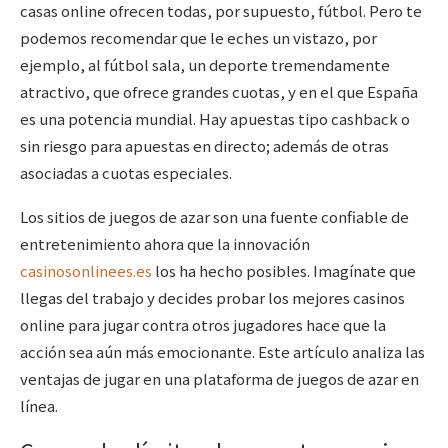
casas online ofrecen todas, por supuesto, fútbol. Pero te
podemos recomendar que le eches un vistazo, por
ejemplo, al fútbol sala, un deporte tremendamente
atractivo, que ofrece grandes cuotas, y en el que España
es una potencia mundial. Hay apuestas tipo cashback o
sin riesgo para apuestas en directo; además de otras
asociadas a cuotas especiales.
Los sitios de juegos de azar son una fuente confiable de
entretenimiento ahora que la innovación
casinosonlinees.es
los ha hecho posibles. Imagínate que
llegas del trabajo y decides probar los mejores casinos
online para jugar contra otros jugadores hace que la
acción sea aún más emocionante. Este artículo analiza las
ventajas de jugar en una plataforma de juegos de azar en
línea.