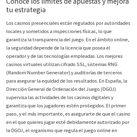
Conoce los límites de apuestas y mejora
tu estrategia
Los casinos presenciales están regulados por autoridades
locales y sometidos a inspecciones físicas, lo que
garantiza la transparencia del juego. En el ámbito online,
la seguridad depende de la licencia que posea el
operador y de las tecnologías empleadas. Los mejores
casinos virtuales utilizan cifrado SSL, sistemas RNG
(Random Number Generator) y auditorías de terceros
para asegurar la equidad de los resultados. En España, la
Dirección General de Ordenación del Juego (DGOJ)
supervisa las actividades de los casinos digitales y
garantiza que los jugadores estén protegidos. El primer
paso, y el más importante, es asegurarte de que el casino
en el que quieres jugar esté debidamente autorizado por
la DGOJ, el organismo que regula el juego online en