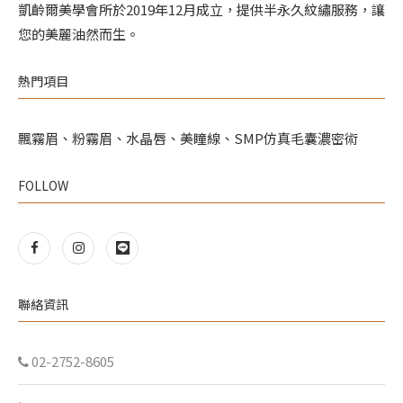
凱齡爾美學會所於2019年12月成立，提供半永久紋繡服務，讓
您的美麗油然而生。
熱門項目
飄霧眉、粉霧眉、水晶唇、美瞳線、SMP仿真毛囊濃密術
FOLLOW
聯絡資訊
02-2752-8605