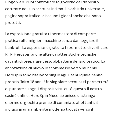
luogo web. Puoi controllare lo governo del deposito
corrente nel tuo account intimo. Ha arbitrio universale,
pagina sopra italico, ciascuno i giochi anche dati sono
protetti.
La esposizione gratuita ti permetterà di comporre
pratica sulle migliori macchine senza danneggiare il
bankroll. La esposizione gratuita ti permette di verificare
RTP Herospin anche altre caratteristiche tecniche
davanti di preparare verso abbattere denaro pratico. La
annotazione di nuovo le scommesse verso mucchio
Herospin sono riservate single agli utenti quale hanno
proprio finito 18 anni. Un singolare account ti permetterà
di puntare su ogni i dispositivi su cui è questo il nostro
casinò online. HeroSpin Mucchio unisce un stringa
enorme di giochi a premio di commiato allettanti, il
incluso in una ambiente moderna trovata verso il