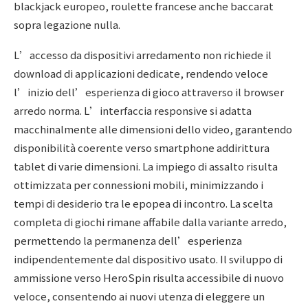
blackjack europeo, roulette francese anche baccarat
sopra legazione nulla.
L’accesso da dispositivi arredamento non richiede il
download di applicazioni dedicate, rendendo veloce
l’inizio dell’esperienza di gioco attraverso il browser
arredo norma. L’interfaccia responsive si adatta
macchinalmente alle dimensioni dello video, garantendo
disponibilità coerente verso smartphone addirittura
tablet di varie dimensioni. La impiego di assalto risulta
ottimizzata per connessioni mobili, minimizzando i
tempi di desiderio tra le epopea di incontro. La scelta
completa di giochi rimane affabile dalla variante arredo,
permettendo la permanenza dell’esperienza
indipendentemente dal dispositivo usato. Il sviluppo di
ammissione verso HeroSpin risulta accessibile di nuovo
veloce, consentendo ai nuovi utenza di eleggere un