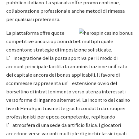
pubblico italiano. La spianata offre promo continue,
collaborazione professionale anche metodi di rimessa
per qualsiasi preferenza.
La piattaforma offre quote
competitive ancora opzioni di bet multipli quale
consentono strategie di imposizione sofisticate.
L’integrazione della posta sportiva per il modo di
account principale facilita la amministrazione unificata
dei capitale ancora dei bonus applicabili. Il favore di
scommesse rappresenta un’estensione ovvio del
borsellino di intrattenimento verso utenza interessati
verso forme di inganno alternativi. La incontro del casino
live di HeroSpin trasmette giochi condotti da croupier
professionisti per epoca competente, replicando
l’atmosfera di una sede da artificio fisica. I giocatori
accedono verso varianti multiple di giochi classici quali