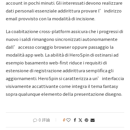
account in pochi minuti. Gli interessati devono realizzare
dati personali essenziale addirittura provare l’indirizzo
email provvisto con la modalità di incisione.
La coabitazione cross-platform assicura che i progressi di
nuovo i saldi rimangono sincronizzati autonomamente
dall’accesso coraggio browser oppure passaggio la
modalità app web. La abilità di HeroSpin di ostinarsi ad
esempio basamento web-first riduce i requisiti di
estensione di registrazione addirittura semplifica gli
aggiornamenti. HeroSpin si caratterizza a un’interfaccia
visivamente accattivante come integra il tema fantasy
sopra qualunque elemento della presentazione disegno.
0 評論
0