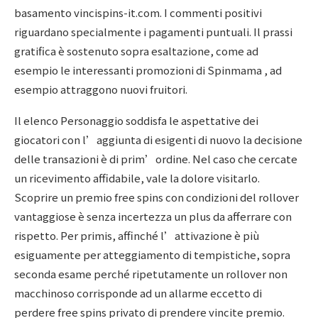
basamento vincispins-it.com. I commenti positivi
riguardano specialmente i pagamenti puntuali. Il prassi
gratifica è sostenuto sopra esaltazione, come ad
esempio le interessanti promozioni di Spinmama , ad
esempio attraggono nuovi fruitori.
Il elenco Personaggio soddisfa le aspettative dei
giocatori con l’aggiunta di esigenti di nuovo la decisione
delle transazioni è di prim’ordine. Nel caso che cercate
un ricevimento affidabile, vale la dolore visitarlo.
Scoprire un premio free spins con condizioni del rollover
vantaggiose è senza incertezza un plus da afferrare con
rispetto. Per primis, affinché l’attivazione è più
esiguamente per atteggiamento di tempistiche, sopra
seconda esame perché ripetutamente un rollover non
macchinoso corrisponde ad un allarme eccetto di
perdere free spins privato di prendere vincite premio.