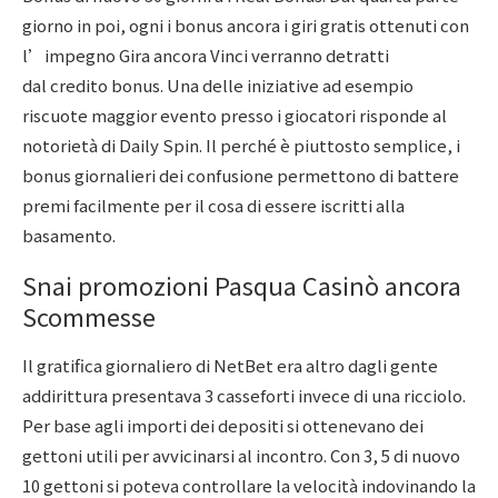
giorno in poi, ogni i bonus ancora i giri gratis ottenuti con
l’impegno Gira ancora Vinci verranno detratti
dal credito bonus. Una delle iniziative ad esempio
riscuote maggior evento presso i giocatori risponde al
notorietà di Daily Spin. Il perché è piuttosto semplice, i
bonus giornalieri dei confusione permettono di battere
premi facilmente per il cosa di essere iscritti alla
basamento.
Snai promozioni Pasqua Casinò ancora
Scommesse
Il gratifica giornaliero di NetBet era altro dagli gente
addirittura presentava 3 casseforti invece di una ricciolo.
Per base agli importi dei depositi si ottenevano dei
gettoni utili per avvicinarsi al incontro. Con 3, 5 di nuovo
10 gettoni si poteva controllare la velocità indovinando la