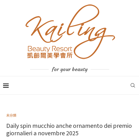
for your beauty
未分類
Daily spin mucchio anche ornamento dei premio
giornalieri a novembre 2025