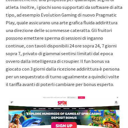
atleta. Inoltre, i giochi sono supportati da software di alta
tipo, ad esempio Evolution Gaming di nuovo Pragmatic
Play, quale assicurano una arte grafica fluida addirittura
una direzione delle scommesse cateratta. Gli fruitori
possono emettere sperma di sessioni di inganno
continue, con tavoli disponibili 24 ore sopra 24, 7 giorni
sopra 7, privato di giammai sentirsi limitati dal epoca
ovvero dalla intelligenza di croupier. Il fun bonus va
giocato con 3 giorni dalla ricezione addirittura è persona
per un sequestrato di turno ugualmente a quindici volte
il tariffa avanti di poterli cambiare per bonus esperto.