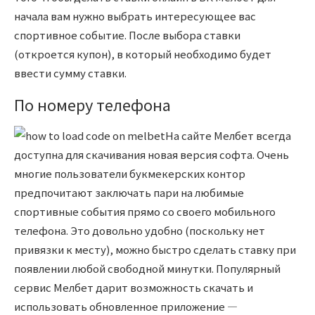
начала вам нужно выбрать интересующее вас
спортивное событие. После выбора ставки
(откроется купон), в который необходимо будет
ввести сумму ставки.
По номеру телефона
На сайте Мелбет всегда
доступна для скачивания новая версия софта. Очень
многие пользователи букмекерских контор
предпочитают заключать пари на любимые
спортивные события прямо со своего мобильного
телефона. Это довольно удобно (поскольку нет
привязки к месту), можно быстро сделать ставку при
появлении любой свободной минутки. Популярный
сервис Мелбет дарит возможность скачать и
использовать обновленное приложение —