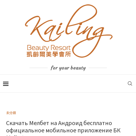
for your beauty
未分類
Скачать Мелбет на Андроид бесплатно
официальное мобильное приложение БК