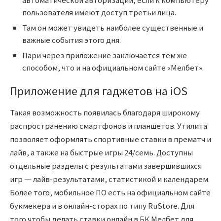
пользователя имеют доступ третьи лица.
Там он может увидеть наиболее существенные и
важные события этого дня.
Пари через приложение заключается тем же
способом, что и на официальном сайте «Мелбет».
Приложение для гаджетов на iOS
Такая возможность появилась благодаря широкому
распространению смартфонов и планшетов. Утилита
позволяет оформлять спортивные ставки в прематч и
лайв, а также на быстрые игры 24/семь. Доступны
отдельные разделы с результатами завершившихся
игр — лайв-результатами, статистикой и календарем.
Более того, мобильное ПО есть на официальном сайте
букмекера и в онлайн-сторах по типу RuStore. Для
того чтобы делать ставки онлайн в БК Мелбет для