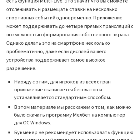
есть функция Multi-Live. Это значит что вы сможете
отслеживать и размещать ставки на несколько
спортивных событий одновременно. Приложение
может поддерживать до четыре прямых трансляций с
возможностью формирования собственного экрана.
Однако делать это на смартфоне несколько
проблематично, даже если дисплей вашего
устройства поддерживает самое высокое
разрешение.
Наряду с этим, для игроков из всех стран
приложение скачивается бесплатно и
устанавливается стандартным способом.
В этом материале мы расскажем о том, как можно
было скачать программу Мелбет на компьютер
для ОС Windows.
Букмекер не рекомендует использовать функцию
автоматической авторизации, если к компьютеру