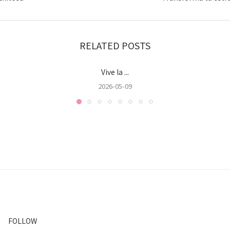
RELATED POSTS
Vive la ...
2026-05-09
FOLLOW