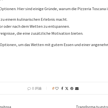
ptionen. Hier sind einige Gründe, warum die Pizzeria Toscana i
 zu einem kulinarischen Erlebnis macht.
vor oder nach dem Wetten zu entspannen.
gnisse, die eine zusätzliche Motivation bieten.
en Optionen, um das Wetten mit gutem Essen und einer angeneh
0 評論
0
exitosa
Transforma tu estr