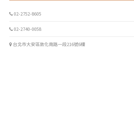
02-2752-8605
02-2740-0058
台北市大安區敦化南路一段216號6樓