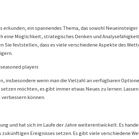
 erkunden, ein spannendes Thema, das sowohl Neueinsteiger al
h eine Möglichkeit, strategisches Denken und Analysefähigkeit
n Sie feststellen, dass es viele verschiedene Aspekte des Wette
igern.
, insbesondere wenn man die Vielzahl an verfügbaren Optionen 
setzen möchten, es gibt immer etwas Neues zu lernen. Lassen 
l verbessern können.
ng und hat sich im Laufe der Jahre weiterentwickelt. Es handel
 zukünftigen Ereignisses setzen. Es gibt viele verschiedene We