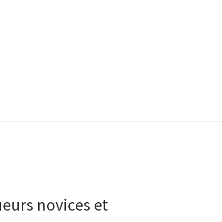
ueurs novices et