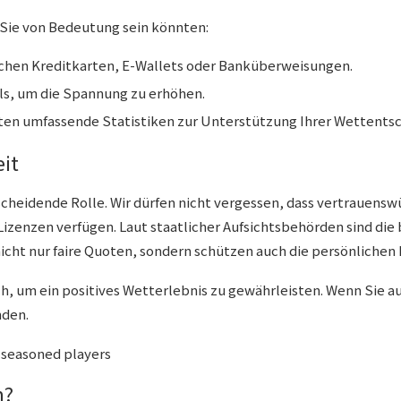
r Sie von Bedeutung sein könnten:
schen Kreditkarten, E-Wallets oder Banküberweisungen.
ls, um die Spannung zu erhöhen.
eten umfassende Statistiken zur Unterstützung Ihrer Wettents
it
tscheidende Rolle. Wir dürfen nicht vergessen, dass vertrauens
Lizenzen verfügen. Laut staatlicher Aufsichtsbehörden sind die
icht nur faire Quoten, sondern schützen auch die persönlichen
ch, um ein positives Wetterlebnis zu gewährleisten. Wenn Sie au
nden.
n?