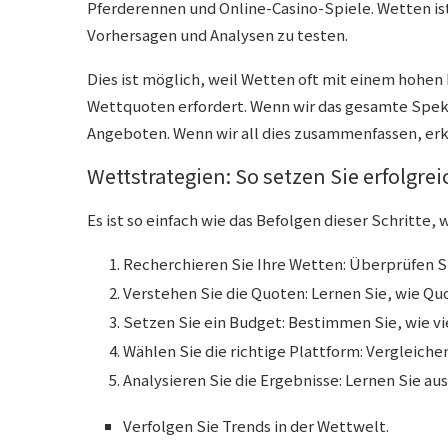
Pferderennen und Online-Casino-Spiele. Wetten ist
Vorhersagen und Analysen zu testen.
Dies ist möglich, weil Wetten oft mit einem hohen 
Wettquoten erfordert. Wenn wir das gesamte Spek
Angeboten. Wenn wir all dies zusammenfassen, erke
Wettstrategien: So setzen Sie erfolgrei
Es ist so einfach wie das Befolgen dieser Schritte
Recherchieren Sie Ihre Wetten: Überprüfen S
Verstehen Sie die Quoten: Lernen Sie, wie Qu
Setzen Sie ein Budget: Bestimmen Sie, wie vie
Wählen Sie die richtige Plattform: Vergleich
Analysieren Sie die Ergebnisse: Lernen Sie a
Verfolgen Sie Trends in der Wettwelt.