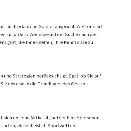
s auch erfahrene Spieler anspricht. Wetten sind
en zu fördern. Wenn Sie auf der Suche nach den
ns gibt, die Ihnen helfen, Ihre Kenntnisse zu
und Strategien berücksichtigt. Egal, ob Sie auf
Sie uns also in die Grundlagen des Wettens
t sich um eine Aktivität, bei der Einzelpersonen
ttarten, einschließlich Sportwetten,