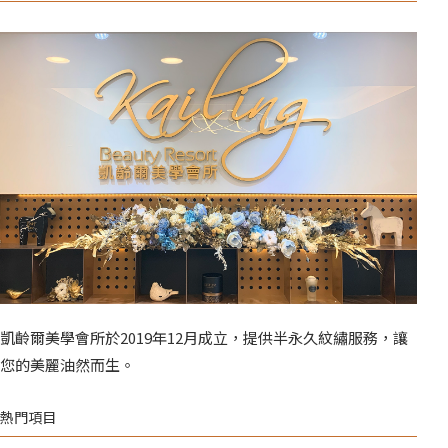
凱齡爾美學會所於2019年12月成立，提供半永久紋繡服務，讓
您的美麗油然而生。
熱門項目