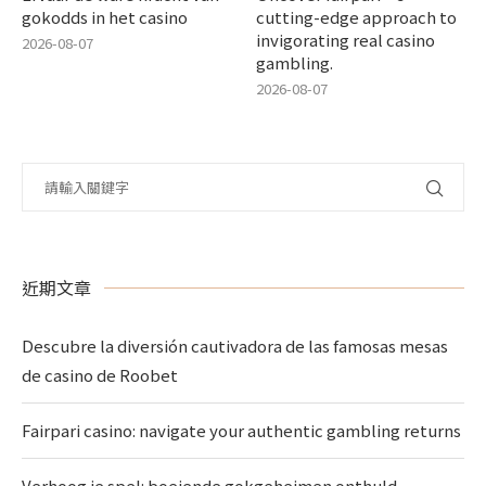
gokodds in het casino
cutting-edge approach to
invigorating real casino
2026-08-07
gambling.
2026-08-07
近期文章
Descubre la diversión cautivadora de las famosas mesas
de casino de Roobet
Fairpari casino: navigate your authentic gambling returns
Verhoog je spel: boeiende gokgeheimen onthuld