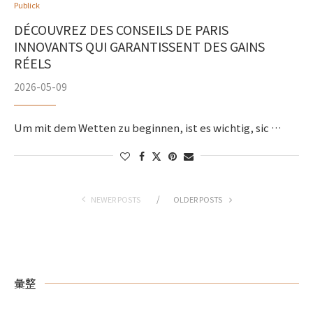
Publick
DÉCOUVREZ DES CONSEILS DE PARIS
INNOVANTS QUI GARANTISSENT DES GAINS
RÉELS
2026-05-09
Um mit dem Wetten zu beginnen, ist es wichtig, sic …
NEWER POSTS
OLDER POSTS
彙整