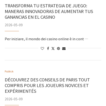
TRANSFORMA TU ESTRATEGIA DE JUEGO:
MANERAS INNOVADORAS DE AUMENTAR TUS
GANANCIAS EN EL CASINO
2026-05-09
Per iniziare, il mondo dei casino online è in cont …
Publick
DÉCOUVREZ DES CONSEILS DE PARIS TOUT
COMPRIS POUR LES JOUEURS NOVICES ET
EXPÉRIMENTÉS
2026-05-09