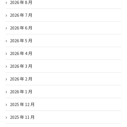
2026 年 8 月
2026 年 7 月
2026 年 6 月
2026 年 5 月
2026 年 4 月
2026 年 3 月
2026 年 2 月
2026 年 1 月
2025 年 12 月
2025 年 11 月