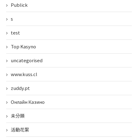
Publick
s
test
Top Kasyno
uncategorised
www.kuss.cl
zuddy.pt
Онлайн Казино
未分類
活動花絮