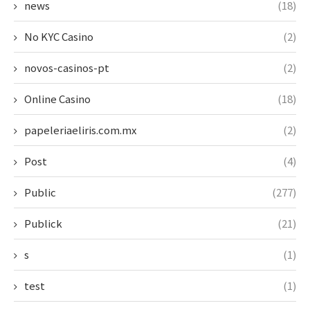
news
(18)
No KYC Casino
(2)
novos-casinos-pt
(2)
Online Casino
(18)
papeleriaeliris.com.mx
(2)
Post
(4)
Public
(277)
Publick
(21)
s
(1)
test
(1)