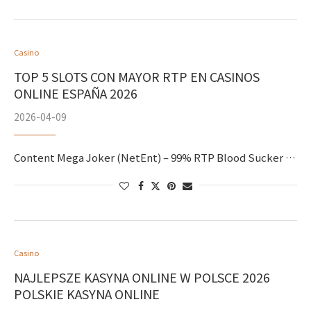
Casino
TOP 5 SLOTS CON MAYOR RTP EN CASINOS
ONLINE ESPAÑA 2026
2026-04-09
Content Mega Joker (NetEnt) – 99% RTP Blood Sucker …
Casino
NAJLEPSZE KASYNA ONLINE W POLSCE 2026
POLSKIE KASYNA ONLINE