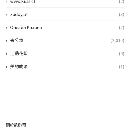
www.kuss.cl
(2)
zuddy.pt
(3)
Онлайн Казино
(2)
未分類
(2,010)
活動花絮
(4)
美的成果
(1)
關於凱齡爾