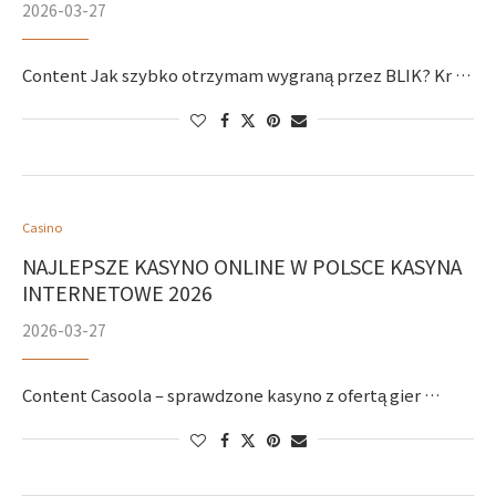
2026-03-27
Content Jak szybko otrzymam wygraną przez BLIK? Kr …
Casino
NAJLEPSZE KASYNO ONLINE W POLSCE KASYNA
INTERNETOWE 2026
2026-03-27
Content Casoola – sprawdzone kasyno z ofertą gier …