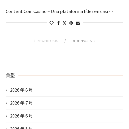
Content Coin Casino – Una plataforma líder en casi …
NEWER POSTS
OLDER POSTS
彙整
2026 年 8 月
2026 年 7 月
2026 年 6 月
2026 年 5 月