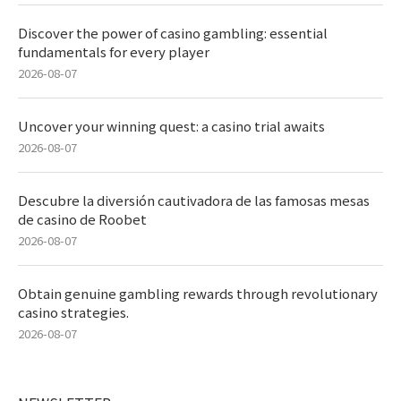
Discover the power of casino gambling: essential
fundamentals for every player
2026-08-07
Uncover your winning quest: a casino trial awaits
2026-08-07
Descubre la diversión cautivadora de las famosas mesas
de casino de Roobet
2026-08-07
Obtain genuine gambling rewards through revolutionary
casino strategies.
2026-08-07