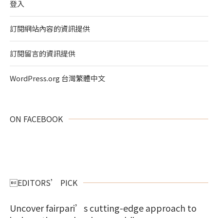
登入
訂閱網站內容的資訊提供
訂閱留言的資訊提供
WordPress.org 台灣繁體中文
ON FACEBOOK
EDITORS’ PICK
Uncover fairpari’s cutting-edge approach to