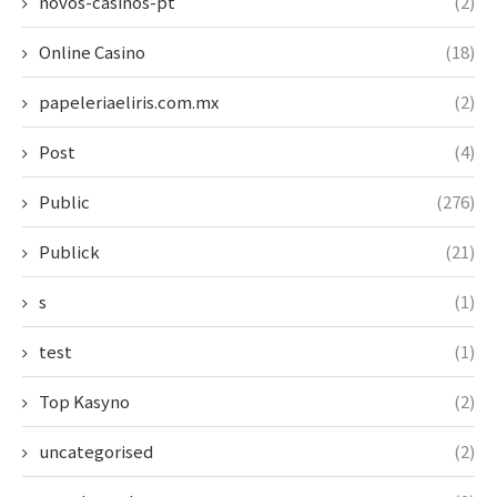
novos-casinos-pt
(2)
Online Casino
(18)
papeleriaeliris.com.mx
(2)
Post
(4)
Public
(276)
Publick
(21)
s
(1)
test
(1)
Top Kasyno
(2)
uncategorised
(2)