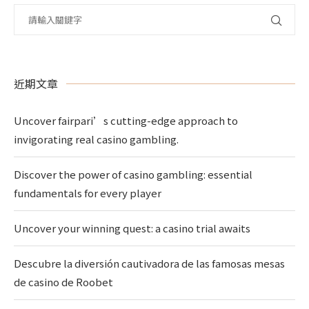
近期文章
Uncover fairpari’s cutting-edge approach to
invigorating real casino gambling.
Discover the power of casino gambling: essential
fundamentals for every player
Uncover your winning quest: a casino trial awaits
Descubre la diversión cautivadora de las famosas mesas
de casino de Roobet