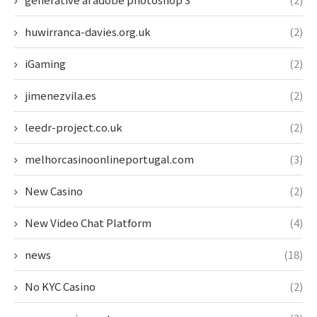
huwirranca-davies.org.uk
(2)
iGaming
(2)
jimenezvila.es
(2)
leedr-project.co.uk
(2)
melhorcasinoonlineportugal.com
(3)
New Casino
(2)
New Video Chat Platform
(4)
news
(18)
No KYC Casino
(2)