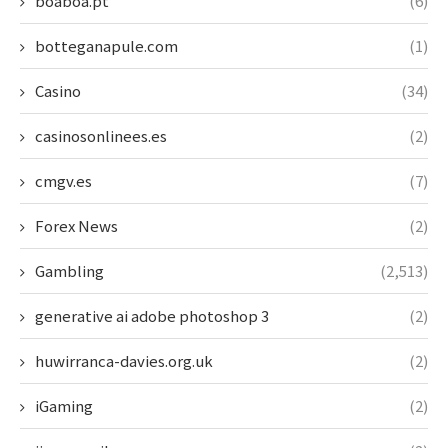
boaboa.pt
(6)
botteganapule.com
(1)
Casino
(34)
casinosonlinees.es
(2)
cmgv.es
(7)
Forex News
(2)
Gambling
(2,513)
generative ai adobe photoshop 3
(2)
huwirranca-davies.org.uk
(2)
iGaming
(2)