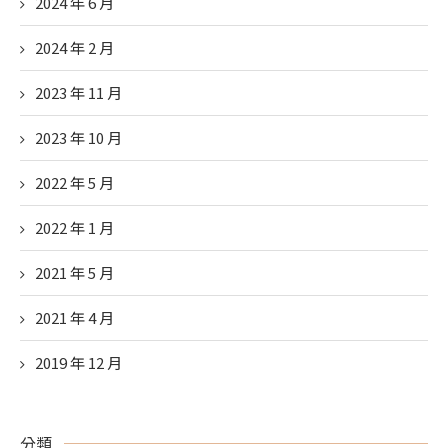
2024 年 6 月
2024 年 2 月
2023 年 11 月
2023 年 10 月
2022 年 5 月
2022 年 1 月
2021 年 5 月
2021 年 4 月
2019 年 12 月
分類