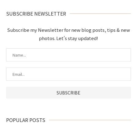
SUBSCRIBE NEWSLETTER
Subscribe my Newsletter for new blog posts, tips & new
photos. Let's stay updated!
作品集
POPULAR POSTS
2022-05-06