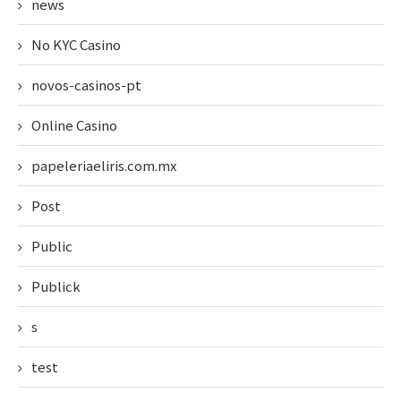
news
No KYC Casino
novos-casinos-pt
Online Casino
papeleriaeliris.com.mx
Post
Public
Publick
s
test