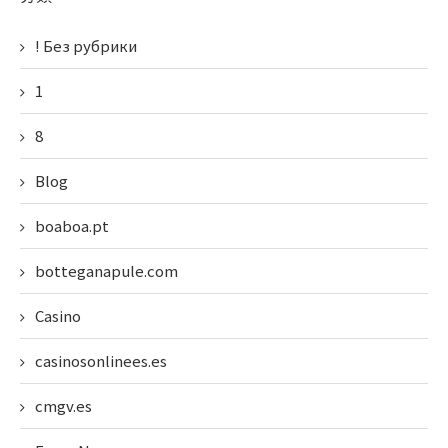
! Без рубрики
1
8
Blog
boaboa.pt
botteganapule.com
Casino
casinosonlinees.es
cmgv.es