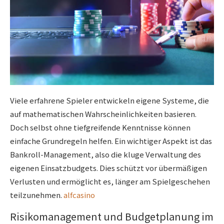
Viele erfahrene Spieler entwickeln eigene Systeme, die
auf mathematischen Wahrscheinlichkeiten basieren.
Doch selbst ohne tiefgreifende Kenntnisse können
einfache Grundregeln helfen. Ein wichtiger Aspekt ist das
Bankroll-Management, also die kluge Verwaltung des
eigenen Einsatzbudgets. Dies schützt vor übermäßigen
Verlusten und ermöglicht es, länger am Spielgeschehen
teilzunehmen.
alfcasino
Risikomanagement und Budgetplanung im