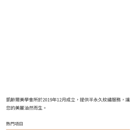
凱齡爾美學會所於2019年12月成立，提供半永久紋繡服務，讓
您的美麗油然而生。
熱門項目