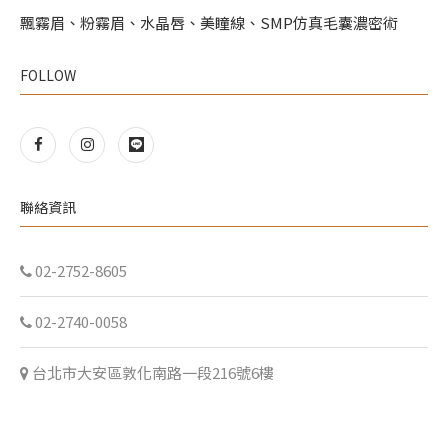
飄霧眉、粉霧眉、水晶唇、美瞳線、SMP仿真毛囊濃密術
FOLLOW
聯絡資訊
02-2752-8605
02-2740-0058
台北市大安區敦化南路一段216號6樓