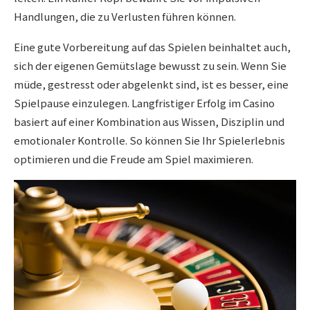
Handlungen, die zu Verlusten führen können.
Eine gute Vorbereitung auf das Spielen beinhaltet auch,
sich der eigenen Gemütslage bewusst zu sein. Wenn Sie
müde, gestresst oder abgelenkt sind, ist es besser, eine
Spielpause einzulegen. Langfristiger Erfolg im Casino
basiert auf einer Kombination aus Wissen, Disziplin und
emotionaler Kontrolle. So können Sie Ihr Spielerlebnis
optimieren und die Freude am Spiel maximieren.