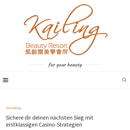
for your beauty
Gambling
Sichere dir deinen nächsten Sieg mit
erstklassigen Casino-Strategien