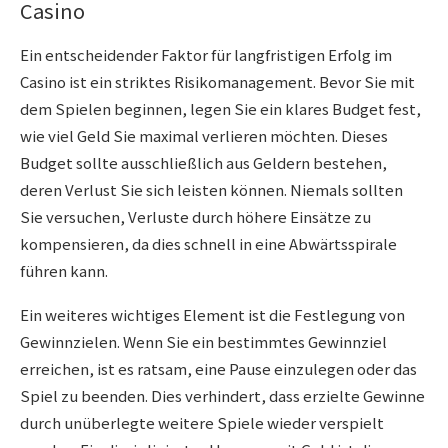
Casino
Ein entscheidender Faktor für langfristigen Erfolg im
Casino ist ein striktes Risikomanagement. Bevor Sie mit
dem Spielen beginnen, legen Sie ein klares Budget fest,
wie viel Geld Sie maximal verlieren möchten. Dieses
Budget sollte ausschließlich aus Geldern bestehen,
deren Verlust Sie sich leisten können. Niemals sollten
Sie versuchen, Verluste durch höhere Einsätze zu
kompensieren, da dies schnell in eine Abwärtsspirale
führen kann.
Ein weiteres wichtiges Element ist die Festlegung von
Gewinnzielen. Wenn Sie ein bestimmtes Gewinnziel
erreichen, ist es ratsam, eine Pause einzulegen oder das
Spiel zu beenden. Dies verhindert, dass erzielte Gewinne
durch unüberlegte weitere Spiele wieder verspielt