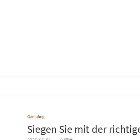
Gambling
Siegen Sie mit der richti