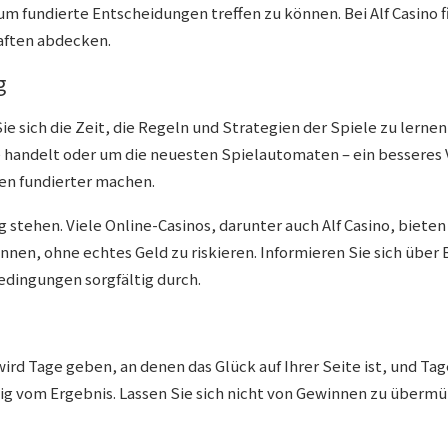
um fundierte Entscheidungen treffen zu können. Bei Alf Casino f
aften abdecken.
g
e sich die Zeit, die Regeln und Strategien der Spiele zu lernen
te handelt oder um die neuesten Spielautomaten – ein besseres
en fundierter machen.
g stehen. Viele Online-Casinos, darunter auch Alf Casino, biet
nnen, ohne echtes Geld zu riskieren. Informieren Sie sich über
dingungen sorgfältig durch.
ird Tage geben, an denen das Glück auf Ihrer Seite ist, und Tag
gig vom Ergebnis. Lassen Sie sich nicht von Gewinnen zu übermü