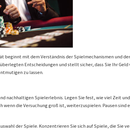
tät beginnt mit dem Verständnis der Spielmechanismen und der 
nüberlegten Entscheidungen und stellt sicher, dass Sie Ihr Geld
 entmutigen zu lassen.
und nachhaltigen Spielerlebnis. Legen Sie fest, wie viel Zeit un
uch wenn die Versuchung groß ist, weiterzuspielen. Pausen sind
 Auswahl der Spiele. Konzentrieren Sie sich auf Spiele, die Sie 