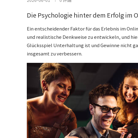
2026-06-01
0 評論
Die Psychologie hinter dem Erfolg im 
Ein entscheidender Faktor für das Erlebnis im Onlin
und realistische Denkweise zu entwickeln, und hi
Glücksspiel Unterhaltung ist und Gewinne nicht ga
insgesamt zu verbessern.