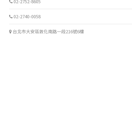
02-2752-8605
02-2740-0058
台北市大安區敦化南路一段216號6樓