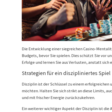
Die Entwicklung einer siegreichen Casino-Mentali
Budgets, bevor Sie spielen. Dies schützt Sie vor u
Erfolge und lernen Sie aus Verlusten, anstatt sich
Strategien für ein diszipliniertes Spiel
Disziplin ist der Schlüssel zu einem erfolgreichen 
möchten. Halten Sie sich strikt an diese Limits, a
und mit frischer Energie zurückzukehren.
Ein weiterer wichtiger Aspekt der Disziplin ist die