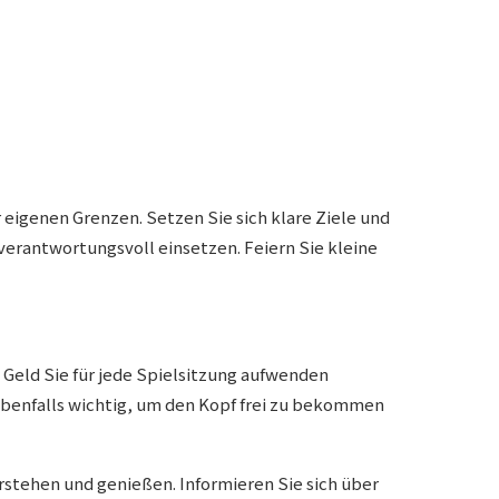
eigenen Grenzen. Setzen Sie sich klare Ziele und
 verantwortungsvoll einsetzen. Feiern Sie kleine
d Geld Sie für jede Spielsitzung aufwenden
 ebenfalls wichtig, um den Kopf frei zu bekommen
verstehen und genießen. Informieren Sie sich über