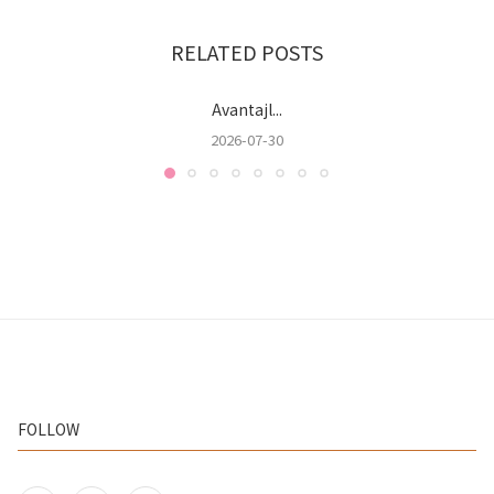
RELATED POSTS
Avantajl...
2026-07-30
FOLLOW