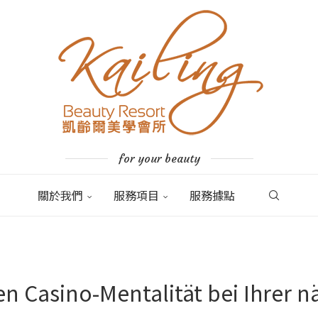
for your beauty
關於我們
服務項目
服務據點
gen Casino-Mentalität bei Ihrer