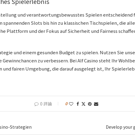
iches Spielerlebnis
instellung und verantwortungsbewusstes Spielen entscheidend f
on spannenden Slots bis hin zu klassischen Tischspielen, die all
he Plattform und der Fokus auf Sicherheit und Fairness schaff
trategie und einem gesunden Budget zu spielen. Nutzen Sie u
re Gewinnchancen zu verbessern. Bei Alf Casino steht Ihr Wohlb
n und fairen Umgebung, die darauf ausgelegt ist, Ihr Spielerlebn
0 評論
0
asino-Strategien
Develop your g