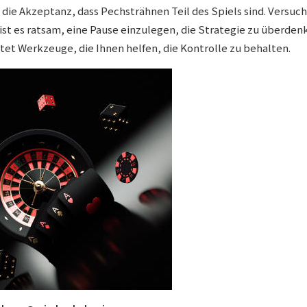
die Akzeptanz, dass Pechsträhnen Teil des Spiels sind. Versuch
st es ratsam, eine Pause einzulegen, die Strategie zu überdenk
et Werkzeuge, die Ihnen helfen, die Kontrolle zu behalten.