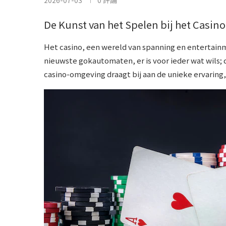
2026-07-03
0 評論
De Kunst van het Spelen bij het Casino
Het casino, een wereld van spanning en entertainm
nieuwste gokautomaten, er is voor ieder wat wils; 
casino-omgeving draagt bij aan de unieke ervaring