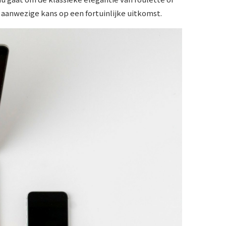
 aanwezige kans op een fortuinlijke uitkomst.