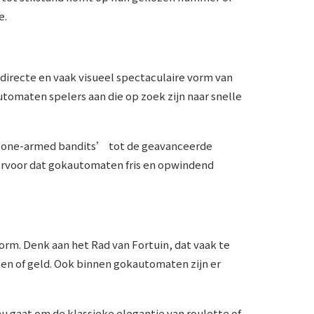
e.
irecte en vaak visueel spectaculaire vorm van
omaten spelers aan die op zoek zijn naar snelle
 ‘one-armed bandits’ tot de geavanceerde
 ervoor dat gokautomaten fris en opwindend
vorm. Denk aan het Rad van Fortuin, dat vaak te
zen of geld. Ook binnen gokautomaten zijn er
nu gaat om de klassieke elegantie van roulette of