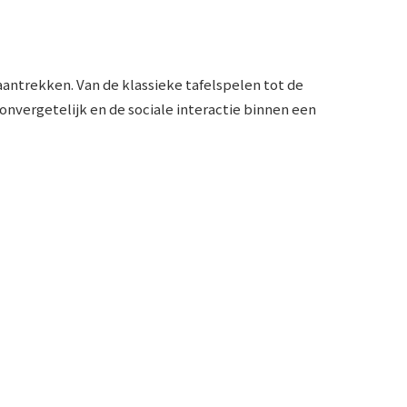
aantrekken. Van de klassieke tafelspelen tot de
onvergetelijk en de sociale interactie binnen een