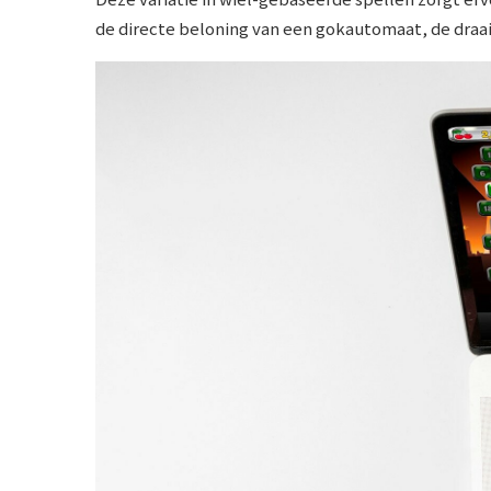
de directe beloning van een gokautomaat, de draaie