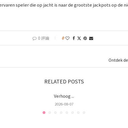
en ervaren speler die op jacht is naar de grootste jackpots op 
0 評論
0
Ontdek de
RELATED POSTS
Verhoog ...
2026-08-07