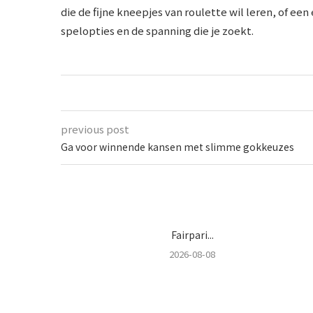
die de fijne kneepjes van roulette wil leren, of e
spelopties en de spanning die je zoekt.
previous post
Ga voor winnende kansen met slimme gokkeuzes
Fairpari...
2026-08-08