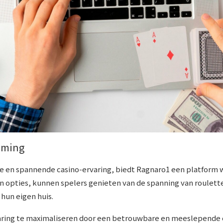
mming
jke en spannende casino-ervaring, biedt Ragnaro1 een platform 
n opties, kunnen spelers genieten van de spanning van roulet
 hun eigen huis.
aring te maximaliseren door een betrouwbare en meeslepende o