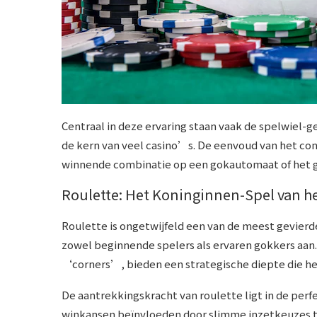
Centraal in deze ervaring staan vaak de spelwiel-
de kern van veel casino’s. De eenvoud van het co
winnende combinatie op een gokautomaat of het gelu
Roulette: Het Koninginnen-Spel van h
Roulette is ongetwijfeld een van de meest gevierde
zowel beginnende spelers als ervaren gokkers aa
‘corners’, bieden een strategische diepte die he
De aantrekkingskracht van roulette ligt in de perf
winkansen beïnvloeden door slimme inzetkeuzes te