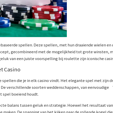
gebaseerde spellen. Deze spellen, met hun draaiende wielen en 
ncept, gecombineerd met de mogelijkheid tot grote winsten, m
k van een juiste voorspelling bij roulette zijn iconische casi
et Casino
 spellen die je in elk casino vindt. Het elegante spel met zijn
n. De verschillende soorten weddenschappen, van eenvoudige 
t spel boeiend houdt.
ecte balans tussen geluk en strategie. Hoewel het resultaat van
 maken. De spanning van het kijken naar de rollende kogel di