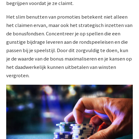
begrijpen voordat je ze claimt.
Het slim benutten van promoties betekent niet alleen
het claimen ervan, maar ook het strategisch inzetten van
de bonusfondsen. Concentreer je op spellen die een
gunstige bijdrage leveren aan de rondspeeleisen en die
passen bij je speelstijl. Door dit zorgvuldig te doen, kun
je de waarde van de bonus maximaliseren en je kansen op
het daadwerkelijk kunnen uitbetalen van winsten
vergroten.