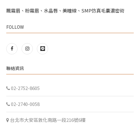
飄霧眉、粉霧眉、水晶唇、美瞳線、SMP仿真毛囊濃密術
FOLLOW
聯絡資訊
02-2752-8605
02-2740-0058
台北市大安區敦化南路一段216號6樓