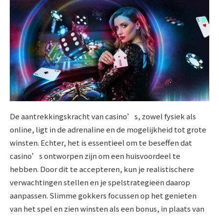
De aantrekkingskracht van casino’s, zowel fysiek als
online, ligt in de adrenaline en de mogelijkheid tot grote
winsten. Echter, het is essentieel om te beseffen dat
casino’s ontworpen zijn om een huisvoordeel te
hebben. Door dit te accepteren, kun je realistischere
verwachtingen stellen en je spelstrategieën daarop
aanpassen. Slimme gokkers focussen op het genieten
van het spel en zien winsten als een bonus, in plaats van