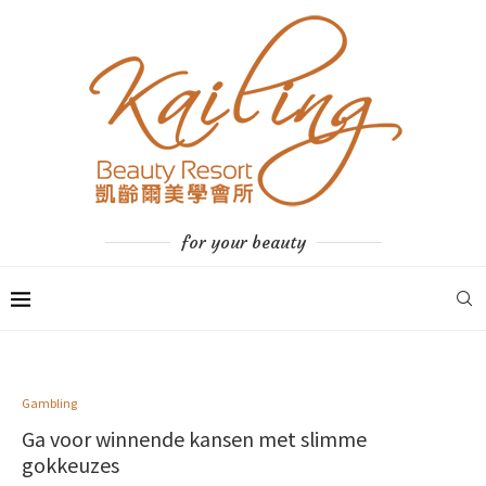
for your beauty
Gambling
Ga voor winnende kansen met slimme
gokkeuzes