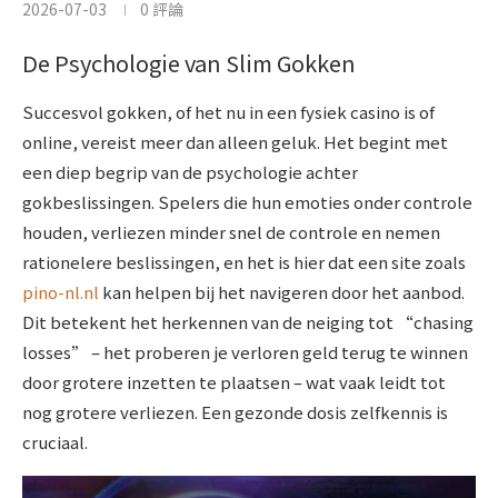
2026-07-03
0 評論
De Psychologie van Slim Gokken
Succesvol gokken, of het nu in een fysiek casino is of
online, vereist meer dan alleen geluk. Het begint met
een diep begrip van de psychologie achter
gokbeslissingen. Spelers die hun emoties onder controle
houden, verliezen minder snel de controle en nemen
rationelere beslissingen, en het is hier dat een site zoals
pino-nl.nl
kan helpen bij het navigeren door het aanbod.
Dit betekent het herkennen van de neiging tot “chasing
losses” – het proberen je verloren geld terug te winnen
door grotere inzetten te plaatsen – wat vaak leidt tot
nog grotere verliezen. Een gezonde dosis zelfkennis is
cruciaal.