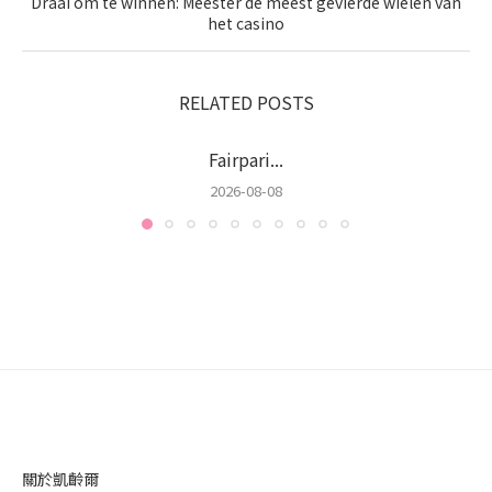
Draai om te winnen: Meester de meest gevierde wielen van
het casino
RELATED POSTS
Fairpari...
2026-08-08
關於凱齡爾