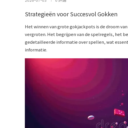
2026-07-03
0 評論
Strategieën voor Succesvol Gokken
Het winnen van grote gokjackpots is de droom van 
vergroten. Het begrijpen van de spelregels, het b
gedetailleerde informatie over spellen, wat essen
informatie.