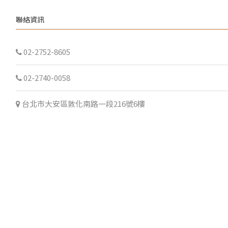
聯絡資訊
02-2752-8605
02-2740-0058
台北市大安區敦化南路一段216號6樓