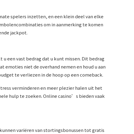
ate spelers inzetten, en een klein deel van elke
e symbolencombinaties om in aanmerking te komen
ende jackpot.
 u een vast bedrag dat u kunt missen. Dit bedrag
laat emoties niet de overhand nemen en houd u aan
budget te verliezen in de hoop op een comeback.
stress verminderen en meer plezier halen uit het
onele hulp te zoeken. Online casino’s bieden vaak
 kunnen variëren van stortingsbonussen tot gratis