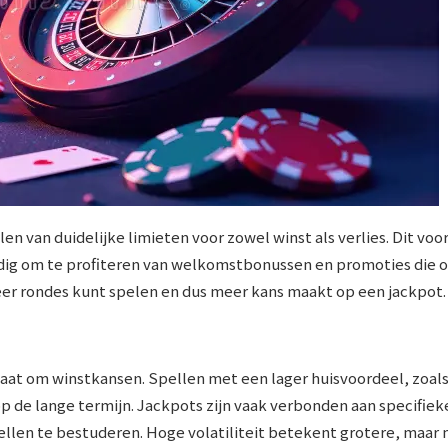
len van duidelijke limieten voor zowel winst als verlies. Dit v
ndig om te profiteren van welkomstbonussen en promoties die
eer rondes kunt spelen en dus meer kans maakt op een jackpot.
 gaat om winstkansen. Spellen met een lager huisvoordeel, zoal
de lange termijn. Jackpots zijn vaak verbonden aan specifieke 
pellen te bestuderen. Hoge volatiliteit betekent grotere, maar 