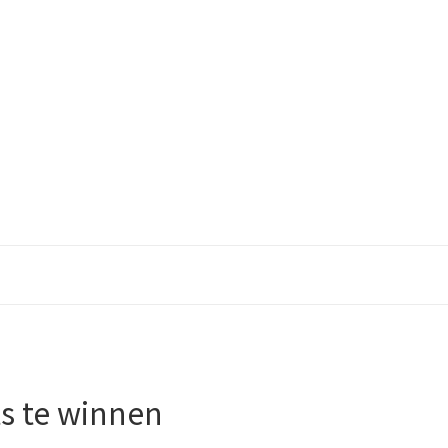
s te winnen