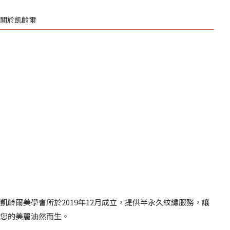
關於凱齡爾
凱齡爾美學會所於2019年12月成立，提供半永久紋繡服務，讓
您的美麗油然而生。