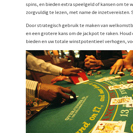
spins, en bieden extra speelgeld of kansen om te 
zorgvuldig te lezen, met name de inzetvereisten. 
Door strategisch gebruik te maken van welkomstbo
en een grotere kans om de jackpot te raken. Houd
bieden en uw totale winstpotentieel verhogen, voo