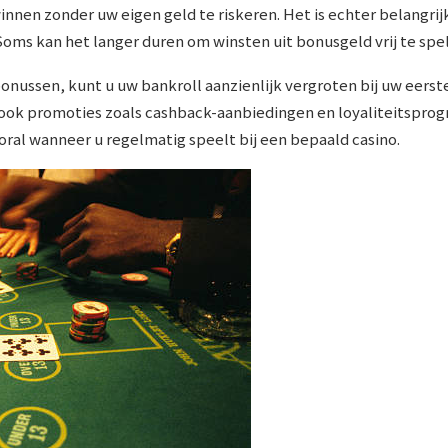
winnen zonder uw eigen geld te riskeren. Het is echter belang
Soms kan het langer duren om winsten uit bonusgeld vrij te spe
nussen, kunt u uw bankroll aanzienlijk vergroten bij uw eerst
 ook promoties zoals cashback-aanbiedingen en loyaliteitspro
ral wanneer u regelmatig speelt bij een bepaald casino.