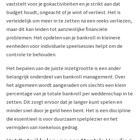
vaststelt voor je gokactiviteiten en je strikt aan dat
budget houdt, ongeacht of je wint of verliest. Het is
verleidelijk om meer in te zetten na een reeks verliezen,
maar dit kan leiden tot aanzienlijke financiële
problemen. Het opdelen van je bankroll in kleinere
eenheden voor individuele speelsessies helpt om de
controle te behouden.
Het bepalen van de juiste inzetgrootte is een ander
belangrijk onderdeel van bankroll management. Over
het algemeen wordt aangeraden om slechts een klein
percentage van je totale bankroll per weddenschap in te
zetten. Dit zorgt ervoor dat je langer kunt spelen en
minder snel door je geld heen bent. Het is een discipline
die essentieel is voor duurzaam spelplezier en het
vermijden van roekeloos gedrag.