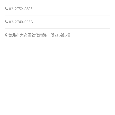
02-2752-8605
02-2740-0058
台北市大安區敦化南路一段216號6樓