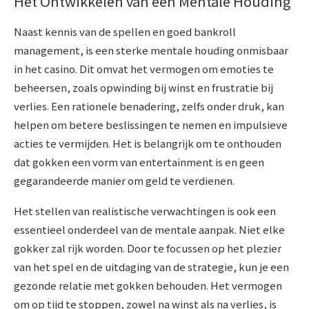
Het Ontwikkelen van een Mentale Houding
Naast kennis van de spellen en goed bankroll
management, is een sterke mentale houding onmisbaar
in het casino. Dit omvat het vermogen om emoties te
beheersen, zoals opwinding bij winst en frustratie bij
verlies. Een rationele benadering, zelfs onder druk, kan
helpen om betere beslissingen te nemen en impulsieve
acties te vermijden. Het is belangrijk om te onthouden
dat gokken een vorm van entertainment is en geen
gegarandeerde manier om geld te verdienen.
Het stellen van realistische verwachtingen is ook een
essentieel onderdeel van de mentale aanpak. Niet elke
gokker zal rijk worden. Door te focussen op het plezier
van het spel en de uitdaging van de strategie, kun je een
gezonde relatie met gokken behouden. Het vermogen
om op tijd te stoppen, zowel na winst als na verlies, is