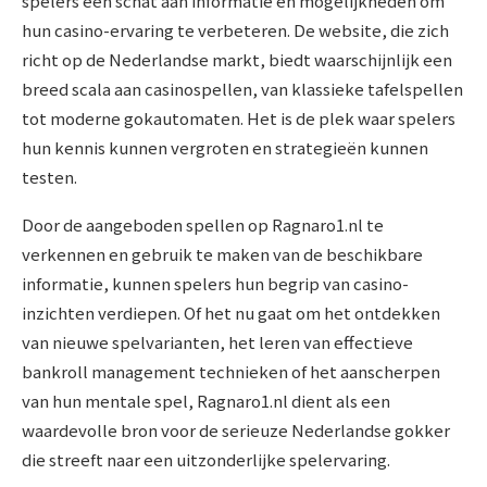
spelers een schat aan informatie en mogelijkheden om
hun casino-ervaring te verbeteren. De website, die zich
richt op de Nederlandse markt, biedt waarschijnlijk een
breed scala aan casinospellen, van klassieke tafelspellen
tot moderne gokautomaten. Het is de plek waar spelers
hun kennis kunnen vergroten en strategieën kunnen
testen.
Door de aangeboden spellen op Ragnaro1.nl te
verkennen en gebruik te maken van de beschikbare
informatie, kunnen spelers hun begrip van casino-
inzichten verdiepen. Of het nu gaat om het ontdekken
van nieuwe spelvarianten, het leren van effectieve
bankroll management technieken of het aanscherpen
van hun mentale spel, Ragnaro1.nl dient als een
waardevolle bron voor de serieuze Nederlandse gokker
die streeft naar een uitzonderlijke spelervaring.