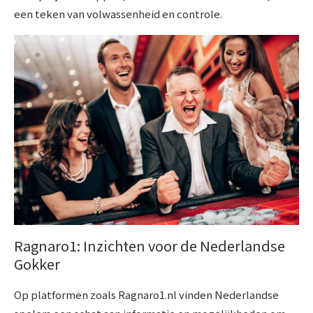
een teken van volwassenheid en controle.
Ragnaro1: Inzichten voor de Nederlandse
Gokker
Op platformen zoals Ragnaro1.nl vinden Nederlandse