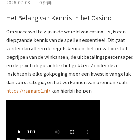
2026-07-03
0 評論
Het Belang van Kennis in het Casino
Om succesvol te zijn in de wereld van casino’s, is een
diepgaande kennis van de spellen essentieel. Dit gaat
verder dan alleen de regels kennen; het omvat ook het
begrijpen van de winkansen, de uitbetalingspercentages
en de psychologie achter het gokken. Zonder deze
inzichten is elke gokpoging meer een kwestie van geluk
dan van strategie, en het verkennen van bronnen zoals
https://ragnaro1.nl/
kan hierbij helpen.