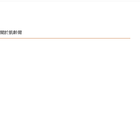
關於凱齡爾