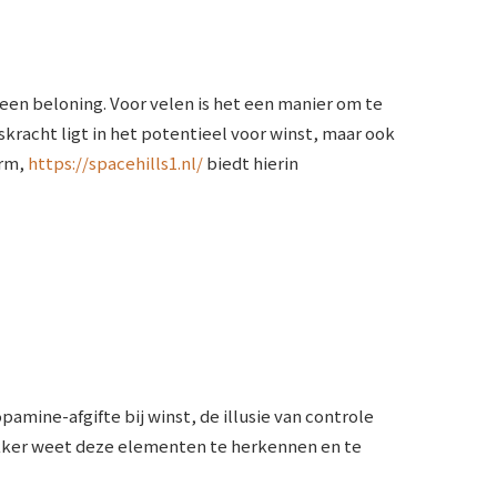
 een beloning. Voor velen is het een manier om te
kracht ligt in het potentieel voor winst, maar ook
orm,
https://spacehills1.nl/
biedt hierin
amine-afgifte bij winst, de illusie van controle
okker weet deze elementen te herkennen en te