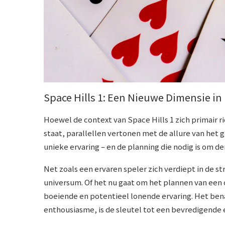
Space Hills 1: Een Nieuwe Dimensie i
Hoewel de context van Space Hills 1 zich primair 
staat, parallellen vertonen met de allure van het 
unieke ervaring – en de planning die nodig is om 
Net zoals een ervaren speler zich verdiept in de st
universum. Of het nu gaat om het plannen van een
boeiende en potentieel lonende ervaring. Het ben
enthousiasme, is de sleutel tot een bevredigende 