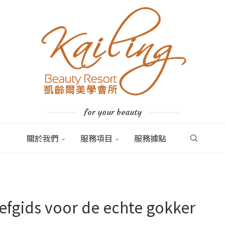
for your beauty
關於我們
服務項目
服務據點
efgids voor de echte gokker