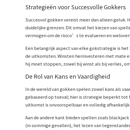
Strategieën voor Succesvolle Gokkers
Succesvol gokken vereist meer dan alleen geluk. 
duidelijke grenzen. Dit omvat het kiezen van spel
vermogen om de risico’s te evalueren en weloverw
Een belangrijk aspect van elke gokstrategie is he
de uitkomsten. Winsten herinvesteren met mate en
hij moet stoppen, zowel bij winst als bij verlies,
De Rol van Kans en Vaardigheid
In de wereld van gokken spelen zowel kans als vaar
gebaseerd op toeval; hier is strategie beperkt tot 
uitkomst is onvoorspelbaar en volledig afhankelijk
Aan de andere kant bieden spellen zoals blackjack 
(in sommige gevallen), het lezen van tegenstande