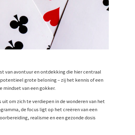
st van avontuur en ontdekking die hier centraal
otentieel grote beloning – zij het kennis of een
de mindset van een gokker.
rs uit om zich te verdiepen in de wonderen van het
gramma, de focus ligt op het creëren van een
oorbereiding, realisme en een gezonde dosis