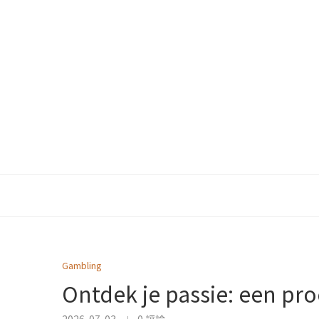
Gambling
Ontdek je passie: een pro