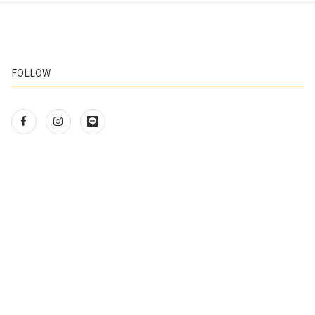
FOLLOW