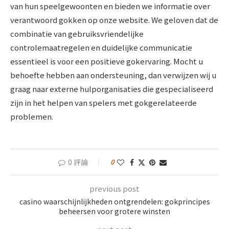
van hun speelgewoonten en bieden we informatie over
verantwoord gokken op onze website. We geloven dat de
combinatie van gebruiksvriendelijke
controlemaatregelen en duidelijke communicatie
essentieel is voor een positieve gokervaring. Mocht u
behoefte hebben aan ondersteuning, dan verwijzen wij u
graag naar externe hulporganisaties die gespecialiseerd
zijn in het helpen van spelers met gokgerelateerde
problemen.
0 評論
0
previous post
casino waarschijnlijkheden ontgrendelen: gokprincipes
beheersen voor grotere winsten