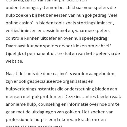
ondersteuningssystemen beschikbaar voor spelers die
hulp zoeken bij het beheersen van hun gokgedrag. Veel
online casino’s bieden tools zoals stortingslimieten,
verlieslimieten en sessielimieten, waarmee spelers
controle kunnen uitoefenen over hun speelgedrag.
Daarnaast kunnen spelers ervoor kiezen om zichzelf
tijdelijk of permanent uit te sluiten van het spelen via de
website.
Naast de tools die door casino’s worden aangeboden,
zijn er ook gespecialiseerde organisaties en
hulpverleningsinstanties die ondersteuning bieden aan
mensen met gokproblemen. Deze instanties bieden vaak
anonieme hulp, counseling en informatie over hoe om te
gaan met de uitdagingen van gokken. Het zoeken van
professionele hulp is een teken van kracht en een
essentiële stap naar herstel.