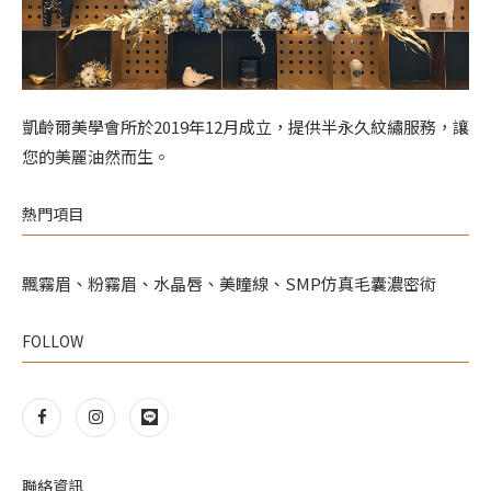
凱齡爾美學會所於2019年12月成立，提供半永久紋繡服務，讓
您的美麗油然而生。
熱門項目
飄霧眉、粉霧眉、水晶唇、美瞳線、SMP仿真毛囊濃密術
FOLLOW
聯絡資訊