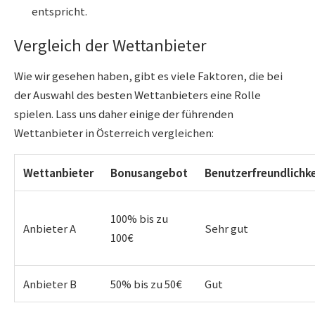
entspricht.
Vergleich der Wettanbieter
Wie wir gesehen haben, gibt es viele Faktoren, die bei
der Auswahl des besten Wettanbieters eine Rolle
spielen. Lass uns daher einige der führenden
Wettanbieter in Österreich vergleichen:
Wettanbieter
Bonusangebot
Benutzerfreundlichke
100% bis zu
Anbieter A
Sehr gut
100€
Anbieter B
50% bis zu 50€
Gut