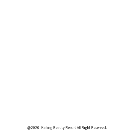
@2020 -Kailing Beauty Resort All Right Reserved.