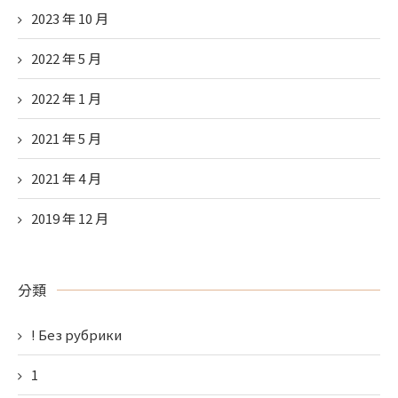
2023 年 10 月
2022 年 5 月
2022 年 1 月
2021 年 5 月
2021 年 4 月
2019 年 12 月
分類
! Без рубрики
1