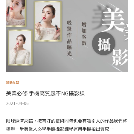
活動花絮
美業必修 手機高質感不NG攝影課
2021-04-06
眼球經濟來臨，擁有好的技術同時也要有吸引人的作品我們將
舉辦一堂美業人必學手機攝影課程運用手機拍出質感 …