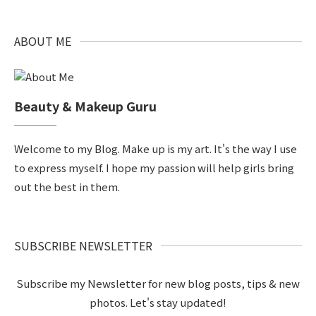
ABOUT ME
Beauty & Makeup Guru
Welcome to my Blog. Make up is my art. It's the way I use
to express myself. I hope my passion will help girls bring
out the best in them.
SUBSCRIBE NEWSLETTER
Subscribe my Newsletter for new blog posts, tips & new
photos. Let's stay updated!