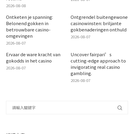
2026-08-08
Ontketen je spanning:
Ontgrendel buitengewone
Belonend gokken in
casinowinsten: briljante
betrouwbare casino-
gokbenaderingen onthuld
omgevingen
2026-08-07
2026-08-07
Ervaar de ware kracht van
Uncover fairpari’s
gokodds in het casino
cutting-edge approach to
invigorating real casino
2026-08-07
gambling.
2026-08-07