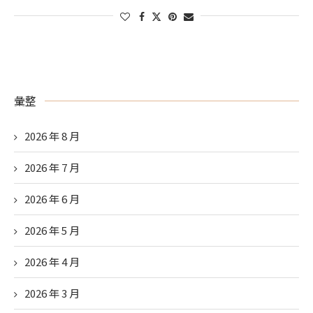
彙整
2026 年 8 月
2026 年 7 月
2026 年 6 月
2026 年 5 月
2026 年 4 月
2026 年 3 月