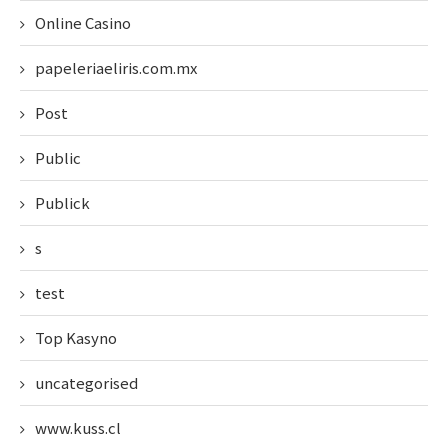
Online Casino
papeleriaeliris.com.mx
Post
Public
Publick
s
test
Top Kasyno
uncategorised
www.kuss.cl