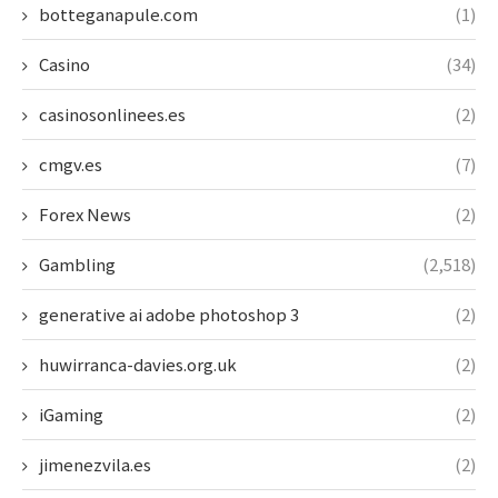
botteganapule.com
(1)
Casino
(34)
casinosonlinees.es
(2)
cmgv.es
(7)
Forex News
(2)
Gambling
(2,518)
generative ai adobe photoshop 3
(2)
huwirranca-davies.org.uk
(2)
iGaming
(2)
jimenezvila.es
(2)