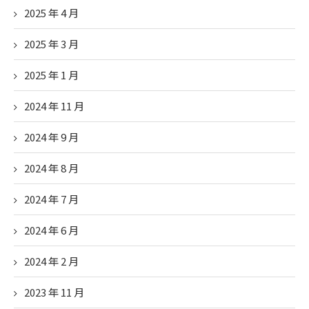
2025 年 4 月
2025 年 3 月
2025 年 1 月
2024 年 11 月
2024 年 9 月
2024 年 8 月
2024 年 7 月
2024 年 6 月
2024 年 2 月
2023 年 11 月