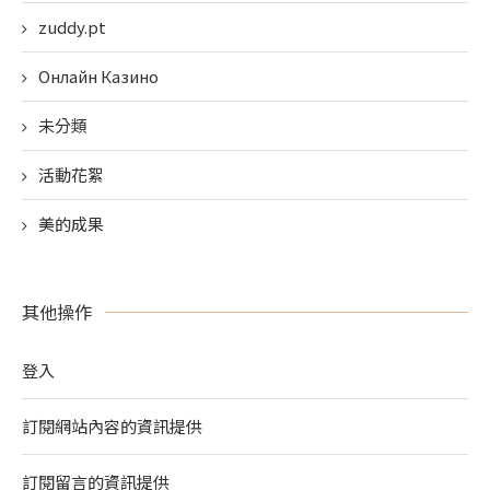
zuddy.pt
Онлайн Казино
未分類
活動花絮
美的成果
其他操作
登入
訂閱網站內容的資訊提供
訂閱留言的資訊提供