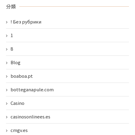
分類
! Без рубрики
1
8
Blog
boaboa.pt
botteganapule.com
Casino
casinosonlinees.es
cmgv.es