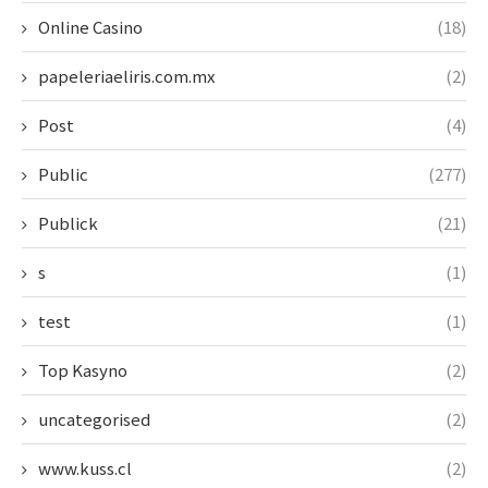
Online Casino
(18)
papeleriaeliris.com.mx
(2)
Post
(4)
Public
(277)
Publick
(21)
s
(1)
test
(1)
Top Kasyno
(2)
uncategorised
(2)
www.kuss.cl
(2)