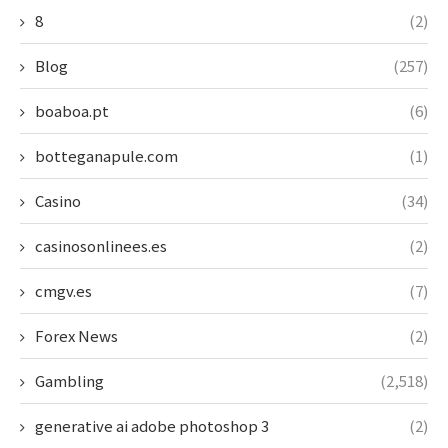
8
(2)
Blog
(257)
boaboa.pt
(6)
botteganapule.com
(1)
Casino
(34)
casinosonlinees.es
(2)
cmgv.es
(7)
Forex News
(2)
Gambling
(2,518)
generative ai adobe photoshop 3
(2)