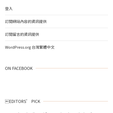
登入
訂閱網站內容的資訊提供
訂閱留言的資訊提供
WordPress.org 台灣繁體中文
ON FACEBOOK
EDITORS’ PICK