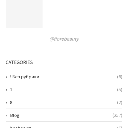
@fiorebeauty
CATEGORIES
! Без рубрики
(6)
1
(5)
8
(2)
Blog
(257)
boaboa.pt
(6)