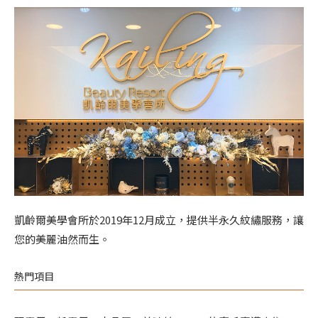
凱齡爾美學會所於2019年12月成立，提供半永久紋繡服務，讓
您的美麗油然而生。
熱門項目