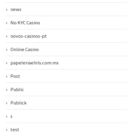
news
No KYC Casino
novos-casinos-pt
Online Casino
papeleriaeliris.com.mx
Post
Public
Publick
s
test