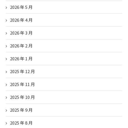
2026 年 5 月
2026 年 4 月
2026 年 3 月
2026 年 2 月
2026 年 1 月
2025 年 12 月
2025 年 11 月
2025 年 10 月
2025 年 9 月
2025 年 8 月