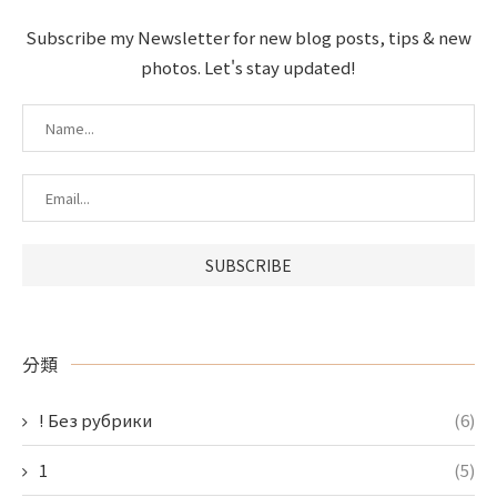
Subscribe my Newsletter for new blog posts, tips & new
photos. Let's stay updated!
分類
! Без рубрики
(6)
1
(5)