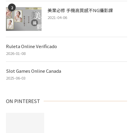
2
美業必修 手機高質感不NG攝影課
2021-04-06
Ruleta Online Verificado
2026-01-08
Slot Games Online Canada
2025-06-03
ON PINTEREST