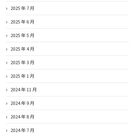
2025 年 7 月
2025 年 6 月
2025 年 5 月
2025 年 4 月
2025 年 3 月
2025 年 1 月
2024 年 11 月
2024 年 9 月
2024 年 8 月
2024 年 7 月