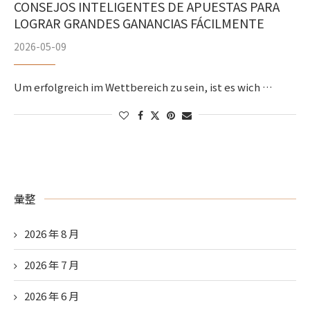
CONSEJOS INTELIGENTES DE APUESTAS PARA
LOGRAR GRANDES GANANCIAS FÁCILMENTE
2026-05-09
Um erfolgreich im Wettbereich zu sein, ist es wich …
彙整
2026 年 8 月
2026 年 7 月
2026 年 6 月