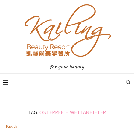
for your beauty
TAG:
ÖSTERREICH WETTANBIETER
Publick