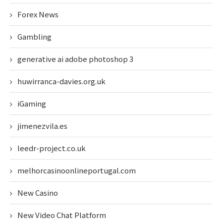
Forex News
Gambling
generative ai adobe photoshop 3
huwirranca-davies.org.uk
iGaming
jimenezvila.es
leedr-project.co.uk
melhorcasinoonlineportugal.com
New Casino
New Video Chat Platform