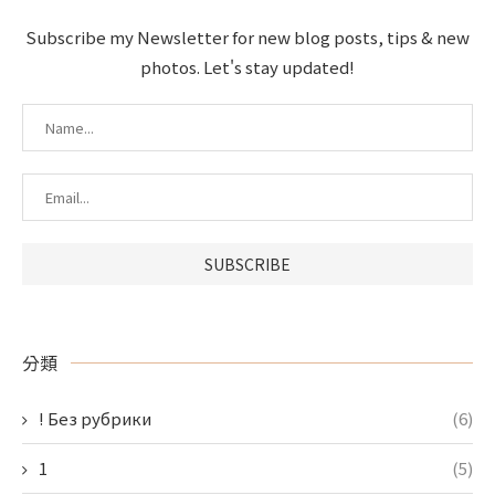
Subscribe my Newsletter for new blog posts, tips & new
photos. Let's stay updated!
分類
! Без рубрики
(6)
1
(5)