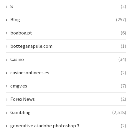
8
(2)
Blog
(257)
boaboa.pt
(6)
botteganapule.com
(1)
Casino
(34)
casinosonlinees.es
(2)
cmgv.es
(7)
Forex News
(2)
Gambling
(2,518)
generative ai adobe photoshop 3
(2)