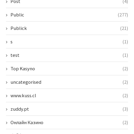
Post
(4)
Public
(277)
Publick
(21)
s
(1)
test
(1)
Top Kasyno
(2)
uncategorised
(2)
www.kuss.cl
(2)
zuddy.pt
(3)
Онлайн Казино
(2)