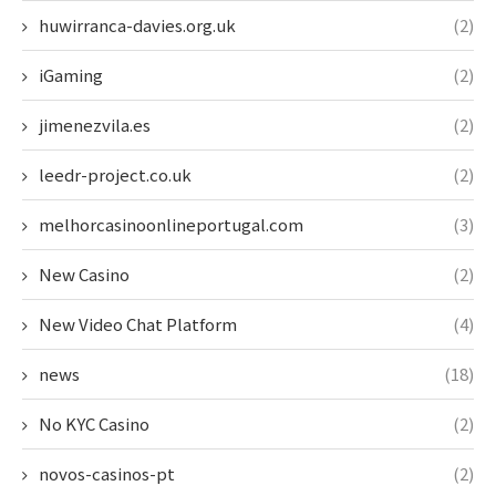
huwirranca-davies.org.uk
(2)
iGaming
(2)
jimenezvila.es
(2)
leedr-project.co.uk
(2)
melhorcasinoonlineportugal.com
(3)
New Casino
(2)
New Video Chat Platform
(4)
news
(18)
No KYC Casino
(2)
novos-casinos-pt
(2)