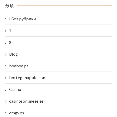
分類
! Без рубрики
1
8
Blog
boaboa.pt
botteganapule.com
Casino
casinosonlinees.es
cmgv.es