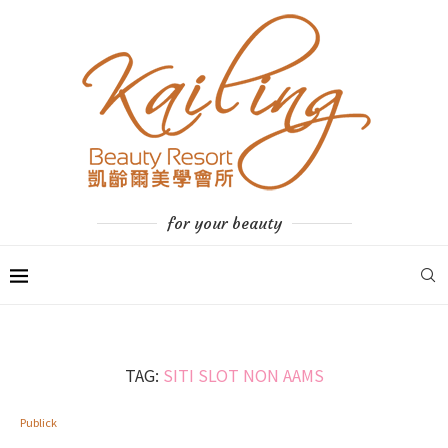
for your beauty
TAG:
SITI SLOT NON AAMS
Publick