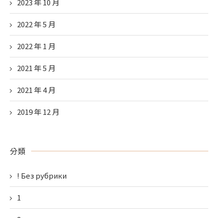
2023 年 10 月
2022 年 5 月
2022 年 1 月
2021 年 5 月
2021 年 4 月
2019 年 12 月
分類
! Без рубрики
1