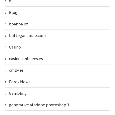
8
Blog
boaboa.pt
botteganapule.com
Casino
casinosonlinees.es
cmgv.es
Forex News
Gambling
generative ai adobe photoshop 3