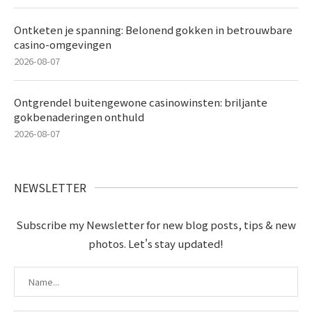
Ontketen je spanning: Belonend gokken in betrouwbare
casino-omgevingen
2026-08-07
Ontgrendel buitengewone casinowinsten: briljante
gokbenaderingen onthuld
2026-08-07
NEWSLETTER
Subscribe my Newsletter for new blog posts, tips & new
photos. Let's stay updated!