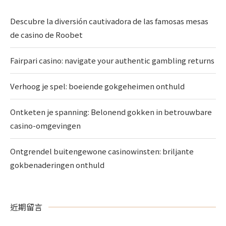
Descubre la diversión cautivadora de las famosas mesas
de casino de Roobet
Fairpari casino: navigate your authentic gambling returns
Verhoog je spel: boeiende gokgeheimen onthuld
Ontketen je spanning: Belonend gokken in betrouwbare
casino-omgevingen
Ontgrendel buitengewone casinowinsten: briljante
gokbenaderingen onthuld
近期留言