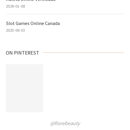
2026-01-08
Slot Games Online Canada
2025-06-03
ON PINTEREST
@fiorebeauty