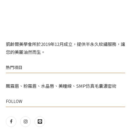
凱齡爾美學會所於2019年12月成立，提供半永久紋繡服務，讓
您的美麗油然而生。
熱門項目
飄霧眉、粉霧眉、水晶唇、美瞳線、SMP仿真毛囊濃密術
FOLLOW